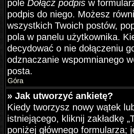
pole
Dołącz podpis
w formularz
podpis do niego. Możesz równ
wszystkich Twoich postów, po
pola w panelu użytkownika. Ki
decydować o nie dołączeniu g
odznaczanie wspomnianego wcz
posta.
Góra
» Jak utworzyć ankietę?
Kiedy tworzysz nowy wątek lub
istniejącego, kliknij zakładkę 
poniżej głównego formularza; je