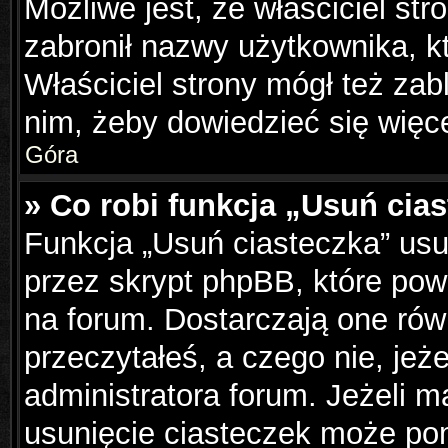
Możliwe jest, że właściciel st
zabronił nazwy użytkownika, k
Właściciel strony mógł też zabl
nim, żeby dowiedzieć się więce
Góra
» Co robi funkcja „Usuń cia
Funkcja „Usuń ciasteczka” us
przez skrypt phpBB, które pow
na forum. Dostarczają one równ
przeczytałeś, a czego nie, jeż
administratora forum. Jeżeli 
usunięcie ciasteczek może po