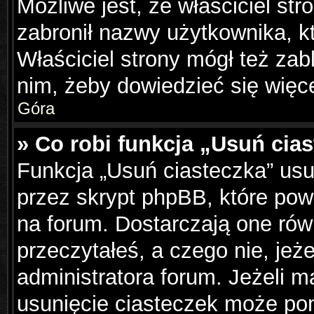
Możliwe jest, że właściciel st
zabronił nazwy użytkownika, k
Właściciel strony mógł też zabl
nim, żeby dowiedzieć się więce
Góra
» Co robi funkcja „Usuń cia
Funkcja „Usuń ciasteczka” us
przez skrypt phpBB, które pow
na forum. Dostarczają one równ
przeczytałeś, a czego nie, jeż
administratora forum. Jeżeli 
usunięcie ciasteczek może po