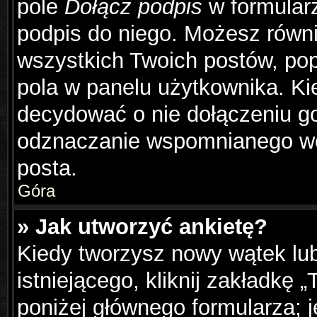
pole
Dołącz podpis
w formularz
podpis do niego. Możesz równ
wszystkich Twoich postów, po
pola w panelu użytkownika. Ki
decydować o nie dołączeniu g
odznaczanie wspomnianego wcz
posta.
Góra
» Jak utworzyć ankietę?
Kiedy tworzysz nowy wątek lub
istniejącego, kliknij zakładkę 
poniżej głównego formularza; je