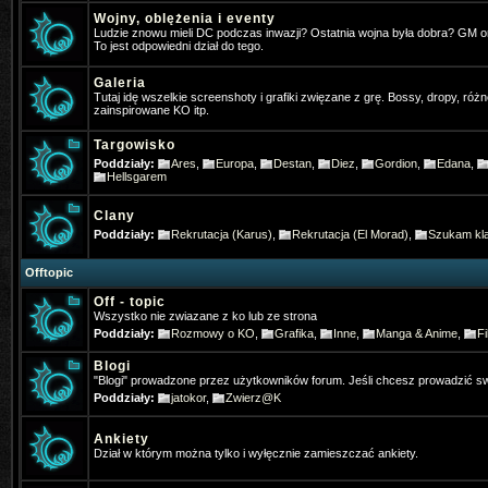
Wojny, oblężenia i eventy
Pogo
- 2025-01-31 17:32:05
Ludzie znowu mieli DC podczas inwazji? Ostatnia wojna była dobra? GM 
To jest odpowiedni dział do tego.
Jakby co osobiście gram w ko na t
Galeria
Tutaj idę wszelkie screenshoty i grafiki zwięzane z grę. Bossy, dropy, różn
4Dominik
- 2025-02-11 19:31:52
zainspirowane KO itp.
Widac ze jeszcze sie niektórzy log
Targowisko
Poddziały:
Ares
,
Europa
,
Destan
,
Diez
,
Gordion
,
Edana
,
TheFlash
- 2025-02-22 22:46:13
Hellsgarem
Chłopaki zapraszam was ⚔️KO-M
Clany
& HD CLIENT ⏩BETA:21 Mart 202
Poddziały:
Rekrutacja (Karus)
,
Rekrutacja (El Morad)
,
Szukam kla
✅MEDIUM FARM✅
Offtopic
Off - topic
Gloria
- 2025-07-13 07:35:03
Wszystko nie zwiazane z ko lub ze strona
Gdzie Pogo grasz
Poddziały:
Rozmowy o KO
,
Grafika
,
Inne
,
Manga & Anime
,
Fi
Blogi
Gloria
- 2025-07-19 21:43:59
"Blogi" prowadzone przez użytkowników forum. Jeśli chcesz prowadzić sw
Jak się nazywało forum anglojęzy
Poddziały:
jatokor
,
Zwierz@K
neomm
- 2025-11-23 10:57:56
Ankiety
Dział w którym można tylko i wyłęcznie zamieszczać ankiety.
Kojarzy ktos moze filmik z PK z tą