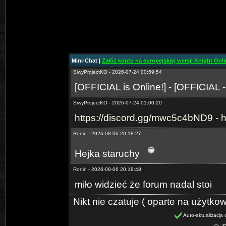
SiwyProjectKO
- 2026-06-29 02:15:05
https://discord.gg/mwc5c4bND9
-
h
SiwyProjectKO
- 2026-07-24 00:59:27
[Prime-MYKO] - [New Server The
Mini-Chat |
Załóż konto na europejskiej wersji Knight Onlin
SiwyProjectKO
- 2026-07-24 00:59:54
[OFFICIAL is Online!] - [OFFICIAL 
SiwyProjectKO
- 2026-07-24 01:00:20
https://discord.gg/mwc5c4bND9
-
h
Ronin
- 2026-08-06 20:18:27
Hejka staruchy
Ronin
- 2026-08-06 20:18:48
miło widzieć że forum nadal stoi
Nikt nie czatuje ( oparte na użytko
Auto-aktualizacja