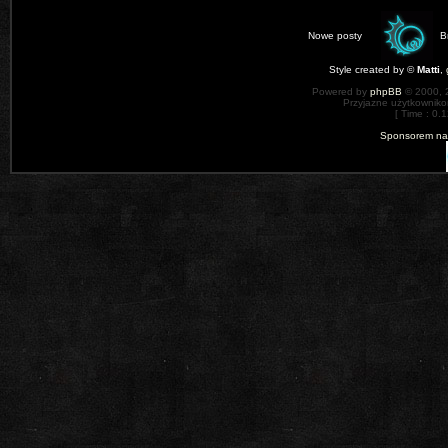
Nowe posty
B
Style created by ©
Matti
,
Powered by
phpBB
© 2000, 
Przyjazne użytkowniko
[ Time : 0.1
Sponsorem nas