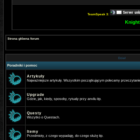
TeamSpeak 3:
Knight
Strona główna forum
Dział
Poradniki i pomoc
Artykuły
Najważniejsze artykuły. Wszystkim początkującym polecamy przeczytani
Upgrade
Gdzie, jak, kiedy, sposoby, rytualy przy anvilu itp.
Questy
Wszytko o Questach.
Itemy
Przedmioty, z czego wypadaję, do czego służę itp.