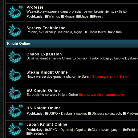
Profesje
Wszystko zwiazane z dana profesja, rozwoj, bronie, itemy, skille itp.
Poddziały:
Warrior
,
Rogue
,
Mage
,
Priest
Sprawy Techniczne
Patche, aktualizacje, instalacja, błędy, DC, login failed i takie tam.
Knight Online
Chaos Expansion
Dział na temat zmian w Chaos Expansion. (żeby odciążyć biedne Dyskusj
Steam Knight Online
Nowa wersja dostępna na platformie Steam
Strona wersji na Steam
EU Knight Online
Europejskie serwery Knight Online
Strona wersji: nttgame.com
*Hangman
- 2025-01-16 10:22:39
US Knight Online
Poddziały:
USKO - Dyskusja ogólna
,
Dla poczatkujacych
,
Proble
Gra ktoś w Nową online na telefoni
Japan Knight Online
Pogo
- 2025-01-31 17:31:27
Poddziały:
JPKO - Dyskusja Ogólna
,
Dla poczatkujacych
,
Proble
Też jestem pos wrażeniem, że stron
Przedmioty