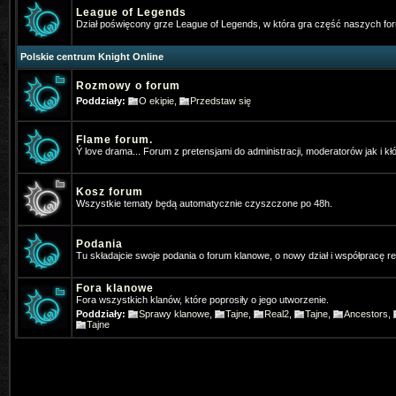
v=JaCli6AB2vI
Napewno stary bar
League of Legends
Dział poświęcony grze League of Legends, w która gra część naszych f
Vey
- 2026-01-05 07:37:13
Polskie centrum Knight Online
⭐OhaGaming.com v1534 ✅ Reign o
Rozmowy o forum
*Hangman
- 2026-01-13 17:54:09
Poddziały:
O ekipie
,
Przedstaw się
Ja tez gram na MYKO, zapraszamy 
Flame forum.
*Hangman
- 2026-01-13 19:46:40
Ý love drama... Forum z pretensjami do administracji, moderatorów jak i kł
Www.mykomobile.com
Kosz forum
Wszystkie tematy będą automatycznie czyszczone po 48h.
SiwyProjectKO
- 2026-03-14 01:51:46
https://prime-myko.com/
- zaprasz
Podania
Tu składajcie swoje podania o forum klanowe, o nowy dział i współpracę 
Vey
- 2026-06-08 08:47:27
⭐OhaGaming.com v1534 ✅NEW 
Fora klanowe
Fora wszystkich klanów, które poprosiły o jego utworzenie.
19.06.2026
Poddziały:
Sprawy klanowe
,
Tajne
,
Real2
,
Tajne
,
Ancestors
,
Tajne
SiwyProjectKO
- 2026-06-29 02:14:24
[Prime-MYKO] - [New Server The R
- 24.07.2026]