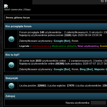
©
Usuń ciasteczka
|
Ekipa
Strona główna forum
Kto przegląda forum
Forum przegląda
140
użytkowników :: 2 zidentyfikowanych, 0 ukrytych i 138
Najwięcej użytkowników jednocześnie (
1526
) było 2020-08-04 23:04:36
Zidentyfikowani użytkownicy:
Google [Bot]
,
Ronin
Legenda ::
Administratorzy
,
Moderatorzy globalni
,
Nowi użytkownicy
,
Scam
Kto tu był?
W sumie było
2033
użytkowników online :: 2 zarejestrowanych, 3 botów i 2
Najwięcej użytkowników online
(65396)
było pomiędzy 2026-07-07 10:27:30
Zidentyfikowani użytkownicy:
Google [Bot]
,
Ronin
,
Bing [Bot]
,
Majestic-1
Statystyki
Liczba postów:
226661
| Liczba wątków:
17470
| Liczba użytkowników:
135
Zaloguj
Nazwa użytkownika: