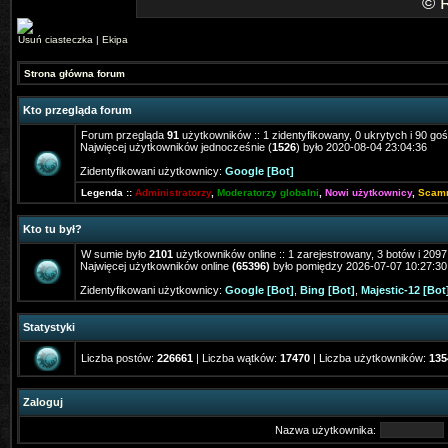
©
Usuń ciasteczka
|
Ekipa
Strona główna forum
Kto przegląda forum
Forum przegląda
91
użytkowników :: 1 zidentyfikowany, 0 ukrytych i 90 goś
Najwięcej użytkowników jednocześnie (
1526
) było 2020-08-04 23:04:36
Zidentyfikowani użytkownicy:
Google [Bot]
Legenda ::
Administratorzy
,
Moderatorzy globalni
,
Nowi użytkownicy
,
Scam
Kto tu był?
W sumie było
2101
użytkowników online :: 1 zarejestrowany, 3 botów i 209
Najwięcej użytkowników online
(65396)
było pomiędzy 2026-07-07 10:27:30
Zidentyfikowani użytkownicy:
Google [Bot]
,
Bing [Bot]
,
Majestic-12 [Bot
Statystyki
Liczba postów:
226661
| Liczba wątków:
17470
| Liczba użytkowników:
135
Zaloguj
Nazwa użytkownika: