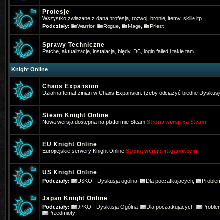
Profesje
Wszystko zwiazane z dana profesja, rozwoj, bronie, itemy, skille itp.
Poddziały:
Warrior
,
Rogue
,
Mage
,
Priest
Sprawy Techniczne
Patche, aktualizacje, instalacja, błędy, DC, login failed i takie tam.
Knight Online
Chaos Expansion
Dział na temat zmian w Chaos Expansion. (żeby odciążyć biedne Dyskusj
Steam Knight Online
Nowa wersja dostępna na platformie Steam
Strona wersji na Steam
EU Knight Online
Europejskie serwery Knight Online
Strona wersji: nttgame.com
*Hangman
- 2025-01-16 10:22:39
US Knight Online
Poddziały:
USKO - Dyskusja ogólna
,
Dla poczatkujacych
,
Proble
Gra ktoś w Nową online na telefoni
Japan Knight Online
Pogo
- 2025-01-31 17:31:27
Poddziały:
JPKO - Dyskusja Ogólna
,
Dla poczatkujacych
,
Proble
Też jestem pos wrażeniem, że stron
Przedmioty