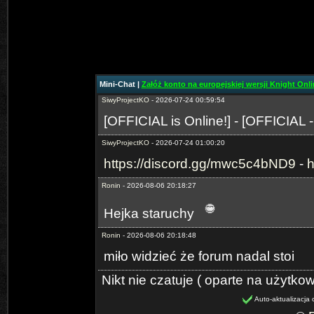
SiwyProjectKO
- 2026-06-29 02:15:05
https://discord.gg/mwc5c4bND9
-
h
SiwyProjectKO
- 2026-07-24 00:59:27
[Prime-MYKO] - [New Server The
Mini-Chat |
Załóż konto na europejskiej wersji Knight Onlin
SiwyProjectKO
- 2026-07-24 00:59:54
[OFFICIAL is Online!] - [OFFICIAL 
SiwyProjectKO
- 2026-07-24 01:00:20
https://discord.gg/mwc5c4bND9
-
h
Ronin
- 2026-08-06 20:18:27
Hejka staruchy
Ronin
- 2026-08-06 20:18:48
miło widzieć że forum nadal stoi
Nikt nie czatuje ( oparte na użytko
Auto-aktualizacja