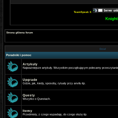
TeamSpeak 3:
Knight
Strona główna forum
Dział
Poradniki i pomoc
Artykuły
Najważniejsze artykuły. Wszystkim początkującym polecamy przeczytani
Upgrade
Gdzie, jak, kiedy, sposoby, rytualy przy anvilu itp.
Questy
Wszytko o Questach.
Itemy
Przedmioty, z czego wypadaję, do czego służę itp.