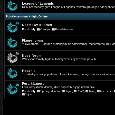
v=JaCli6AB2vI
Napewno stary bar
League of Legends
Dział poświęcony grze League of Legends, w która gra część naszych f
Vey
- 2026-01-05 07:37:13
Polskie centrum Knight Online
⭐OhaGaming.com v1534 ✅ Reign o
Rozmowy o forum
*Hangman
- 2026-01-13 17:54:09
Poddziały:
O ekipie
,
Przedstaw się
Ja tez gram na MYKO, zapraszamy 
Flame forum.
*Hangman
- 2026-01-13 19:46:40
Ý love drama... Forum z pretensjami do administracji, moderatorów jak i kł
Www.mykomobile.com
Kosz forum
Wszystkie tematy będą automatycznie czyszczone po 48h.
SiwyProjectKO
- 2026-03-14 01:51:46
https://prime-myko.com/
- zaprasz
Podania
Tu składajcie swoje podania o forum klanowe, o nowy dział i współpracę 
Vey
- 2026-06-08 08:47:27
⭐OhaGaming.com v1534 ✅NEW 
Fora klanowe
Fora wszystkich klanów, które poprosiły o jego utworzenie.
19.06.2026
Poddziały:
Sprawy klanowe
,
Tajne
,
Real2
,
Tajne
,
Ancestors
,
Tajne
SiwyProjectKO
- 2026-06-29 02:14:24
[Prime-MYKO] - [New Server The R
- 24.07.2026]