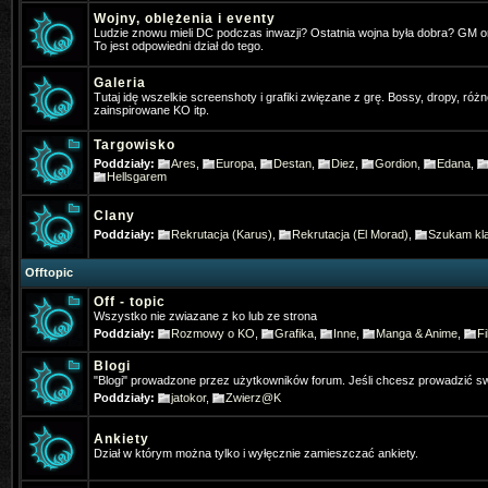
Wojny, oblężenia i eventy
Pogo
- 2025-01-31 17:32:05
Ludzie znowu mieli DC podczas inwazji? Ostatnia wojna była dobra? GM 
To jest odpowiedni dział do tego.
Jakby co osobiście gram w ko na t
Galeria
Tutaj idę wszelkie screenshoty i grafiki zwięzane z grę. Bossy, dropy, różn
4Dominik
- 2025-02-11 19:31:52
zainspirowane KO itp.
Widac ze jeszcze sie niektórzy log
Targowisko
Poddziały:
Ares
,
Europa
,
Destan
,
Diez
,
Gordion
,
Edana
,
TheFlash
- 2025-02-22 22:46:13
Hellsgarem
Chłopaki zapraszam was ⚔️KO-M
Clany
& HD CLIENT ⏩BETA:21 Mart 202
Poddziały:
Rekrutacja (Karus)
,
Rekrutacja (El Morad)
,
Szukam kla
✅MEDIUM FARM✅
Offtopic
Off - topic
Gloria
- 2025-07-13 07:35:03
Wszystko nie zwiazane z ko lub ze strona
Gdzie Pogo grasz
Poddziały:
Rozmowy o KO
,
Grafika
,
Inne
,
Manga & Anime
,
Fi
Blogi
Gloria
- 2025-07-19 21:43:59
"Blogi" prowadzone przez użytkowników forum. Jeśli chcesz prowadzić sw
Jak się nazywało forum anglojęzy
Poddziały:
jatokor
,
Zwierz@K
neomm
- 2025-11-23 10:57:56
Ankiety
Dział w którym można tylko i wyłęcznie zamieszczać ankiety.
Kojarzy ktos moze filmik z PK z tą