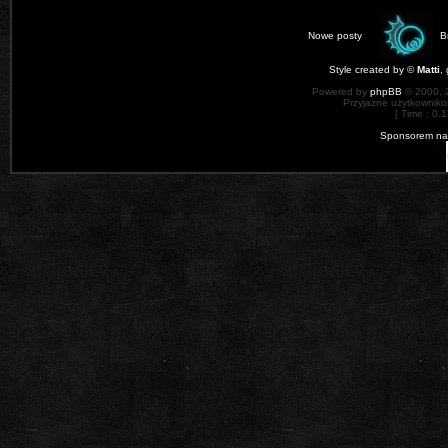
Nowe posty
B
Style created by ©
Matti
,
Powered by
phpBB
© 2000, 
Przyjazne użytkowniko
[ Time : 0.1
Sponsorem nas