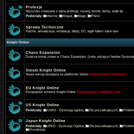
Profesje
Wszystko zwiazane z dana profesja, rozwoj, bronie, itemy, skille itp.
Poddziały:
Warrior
,
Rogue
,
Mage
,
Priest
Sprawy Techniczne
Patche, aktualizacje, instalacja, błędy, DC, login failed i takie tam.
Knight Online
Chaos Expansion
Dział na temat zmian w Chaos Expansion. (żeby odciążyć biedne Dyskusj
Steam Knight Online
Nowa wersja dostępna na platformie Steam
Strona wersji na Steam
EU Knight Online
Europejskie serwery Knight Online
Strona wersji: nttgame.com
*Hangman
- 2025-01-16 10:22:39
US Knight Online
Poddziały:
USKO - Dyskusja ogólna
,
Dla poczatkujacych
,
Proble
Gra ktoś w Nową online na telefoni
Japan Knight Online
Pogo
- 2025-01-31 17:31:27
Poddziały:
JPKO - Dyskusja Ogólna
,
Dla poczatkujacych
,
Proble
Też jestem pos wrażeniem, że stron
Przedmioty