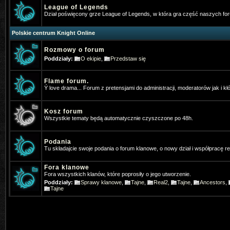
v=JaCli6AB2vI
Napewno stary bar
League of Legends
Dział poświęcony grze League of Legends, w która gra część naszych f
Vey
- 2026-01-05 07:37:13
Polskie centrum Knight Online
⭐OhaGaming.com v1534 ✅ Reign o
Rozmowy o forum
*Hangman
- 2026-01-13 17:54:09
Poddziały:
O ekipie
,
Przedstaw się
Ja tez gram na MYKO, zapraszamy 
Flame forum.
*Hangman
- 2026-01-13 19:46:40
Ý love drama... Forum z pretensjami do administracji, moderatorów jak i kł
Www.mykomobile.com
Kosz forum
Wszystkie tematy będą automatycznie czyszczone po 48h.
SiwyProjectKO
- 2026-03-14 01:51:46
https://prime-myko.com/
- zaprasz
Podania
Tu składajcie swoje podania o forum klanowe, o nowy dział i współpracę 
Vey
- 2026-06-08 08:47:27
⭐OhaGaming.com v1534 ✅NEW 
Fora klanowe
Fora wszystkich klanów, które poprosiły o jego utworzenie.
19.06.2026
Poddziały:
Sprawy klanowe
,
Tajne
,
Real2
,
Tajne
,
Ancestors
,
Tajne
SiwyProjectKO
- 2026-06-29 02:14:24
[Prime-MYKO] - [New Server The R
- 24.07.2026]