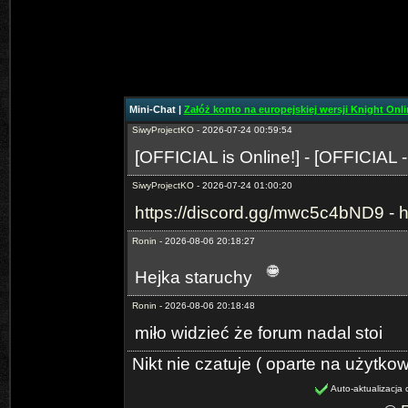
SiwyProjectKO
- 2026-06-29 02:15:05
https://discord.gg/mwc5c4bND9
-
h
SiwyProjectKO
- 2026-07-24 00:59:27
[Prime-MYKO] - [New Server The
Mini-Chat |
Załóż konto na europejskiej wersji Knight Onlin
SiwyProjectKO
- 2026-07-24 00:59:54
[OFFICIAL is Online!] - [OFFICIAL 
SiwyProjectKO
- 2026-07-24 01:00:20
https://discord.gg/mwc5c4bND9
-
h
Ronin
- 2026-08-06 20:18:27
Hejka staruchy
Ronin
- 2026-08-06 20:18:48
miło widzieć że forum nadal stoi
Nikt nie czatuje ( oparte na użytko
Auto-aktualizacja