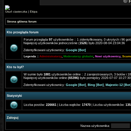
©
Usuń ciasteczka
|
Ekipa
Strona główna forum
Kto przegląda forum
Forum przegląda
97
użytkowników :: 1 zidentyfikowany, 0 ukrytych i 96 goś
Najwięcej użytkowników jednocześnie (
1526
) było 2020-08-04 23:04:36
Zidentyfikowani użytkownicy:
Google [Bot]
Legenda ::
Administratorzy
,
Moderatorzy globalni
,
Nowi użytkownicy
,
Scam
Kto tu był?
W sumie było
1881
użytkowników online :: 2 zarejestrowanych, 3 botów i 1
Najwięcej użytkowników online
(65396)
było pomiędzy 2026-07-07 10:27:30
Zidentyfikowani użytkownicy:
Google [Bot]
,
Bing [Bot]
,
Majestic-12 [Bot
Statystyki
Liczba postów:
226661
| Liczba wątków:
17470
| Liczba użytkowników:
135
Zaloguj
Nazwa użytkownika: