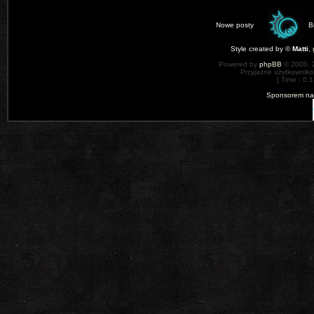
Nowe posty
B
Style created by ©
Matti
,
Powered by
phpBB
© 2000, 
Przyjazne użytkowniko
[ Time : 0.1
Sponsorem nas