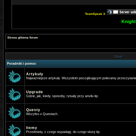
TeamSpeak 3:
Knight
Strona główna forum
Dział
Poradniki i pomoc
Artykuły
Najważniejsze artykuły. Wszystkim początkującym polecamy przeczytani
Upgrade
Gdzie, jak, kiedy, sposoby, rytualy przy anvilu itp.
Questy
Wszytko o Questach.
Itemy
Przedmioty, z czego wypadaję, do czego służę itp.