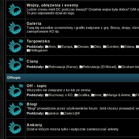
Wojny, oblężenia i eventy
Pogo
- 2025-01-31 17:32:05
Ludzie znowu mieli DC podczas inwazji? Ostatnia wojna była dobra? GM 
To jest odpowiedni dział do tego.
Jakby co osobiście gram w ko na t
Galeria
Tutaj idę wszelkie screenshoty i grafiki zwięzane z grę. Bossy, dropy, różn
4Dominik
- 2025-02-11 19:31:52
zainspirowane KO itp.
Widac ze jeszcze sie niektórzy log
Targowisko
Poddziały:
Ares
,
Europa
,
Destan
,
Diez
,
Gordion
,
Edana
,
TheFlash
- 2025-02-22 22:46:13
Hellsgarem
Chłopaki zapraszam was ⚔️KO-M
Clany
& HD CLIENT ⏩BETA:21 Mart 202
Poddziały:
Rekrutacja (Karus)
,
Rekrutacja (El Morad)
,
Szukam kla
✅MEDIUM FARM✅
Offtopic
Off - topic
Gloria
- 2025-07-13 07:35:03
Wszystko nie zwiazane z ko lub ze strona
Gdzie Pogo grasz
Poddziały:
Rozmowy o KO
,
Grafika
,
Inne
,
Manga & Anime
,
Fi
Blogi
Gloria
- 2025-07-19 21:43:59
"Blogi" prowadzone przez użytkowników forum. Jeśli chcesz prowadzić sw
Jak się nazywało forum anglojęzy
Poddziały:
jatokor
,
Zwierz@K
neomm
- 2025-11-23 10:57:56
Ankiety
Dział w którym można tylko i wyłęcznie zamieszczać ankiety.
Kojarzy ktos moze filmik z PK z tą