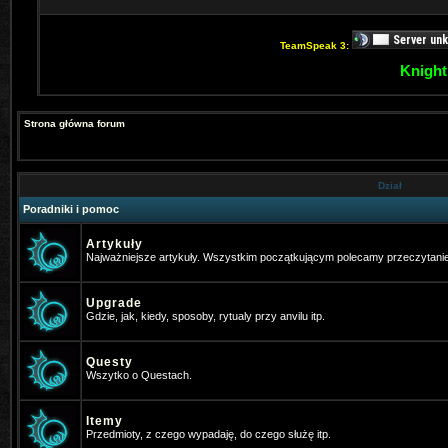
TeamSpeak 3:
Knight
Strona główna forum
Dział
Poradniki i pomoc
Artykuły
Najważniejsze artykuły. Wszystkim początkującym polecamy przeczytani
Upgrade
Gdzie, jak, kiedy, sposoby, rytualy przy anvilu itp.
Questy
Wszytko o Questach.
Itemy
Przedmioty, z czego wypadaję, do czego służę itp.