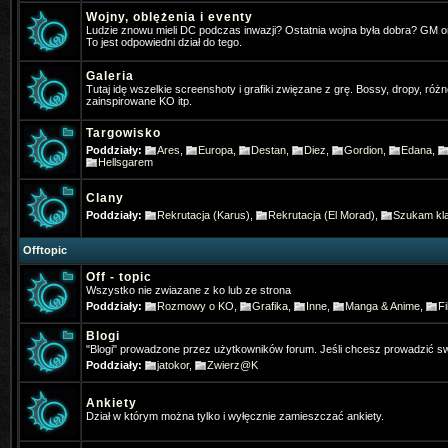
Wojny, oblężenia i eventy
Pogo
- 2025-01-31 17:32:05
Ludzie znowu mieli DC podczas inwazji? Ostatnia wojna była dobra? GM 
To jest odpowiedni dział do tego.
Jakby co osobiście gram w ko na t
Galeria
Tutaj idę wszelkie screenshoty i grafiki zwięzane z grę. Bossy, dropy, różn
4Dominik
- 2025-02-11 19:31:52
zainspirowane KO itp.
Widac ze jeszcze sie niektórzy log
Targowisko
Poddziały:
Ares
,
Europa
,
Destan
,
Diez
,
Gordion
,
Edana
,
TheFlash
- 2025-02-22 22:46:13
Hellsgarem
Chłopaki zapraszam was ⚔️KO-M
Clany
& HD CLIENT ⏩BETA:21 Mart 202
Poddziały:
Rekrutacja (Karus)
,
Rekrutacja (El Morad)
,
Szukam kla
✅MEDIUM FARM✅
Offtopic
Off - topic
Gloria
- 2025-07-13 07:35:03
Wszystko nie zwiazane z ko lub ze strona
Gdzie Pogo grasz
Poddziały:
Rozmowy o KO
,
Grafika
,
Inne
,
Manga & Anime
,
Fi
Blogi
Gloria
- 2025-07-19 21:43:59
"Blogi" prowadzone przez użytkowników forum. Jeśli chcesz prowadzić sw
Jak się nazywało forum anglojęzy
Poddziały:
jatokor
,
Zwierz@K
neomm
- 2025-11-23 10:57:56
Ankiety
Dział w którym można tylko i wyłęcznie zamieszczać ankiety.
Kojarzy ktos moze filmik z PK z tą