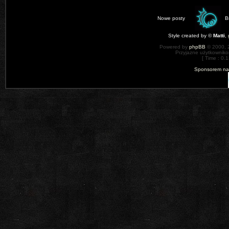
Nowe posty
B
Style created by ©
Matti
,
Powered by
phpBB
© 2000, 
Przyjazne użytkowniko
[ Time : 0.1
Sponsorem nas