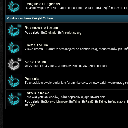
v=JaCli6AB2vI
Napewno stary bar
League of Legends
Dział poświęcony grze League of Legends, w która gra część naszych f
Vey
- 2026-01-05 07:37:13
Polskie centrum Knight Online
⭐OhaGaming.com v1534 ✅ Reign o
Rozmowy o forum
*Hangman
- 2026-01-13 17:54:09
Poddziały:
O ekipie
,
Przedstaw się
Ja tez gram na MYKO, zapraszamy 
Flame forum.
*Hangman
- 2026-01-13 19:46:40
Ý love drama... Forum z pretensjami do administracji, moderatorów jak i kł
Www.mykomobile.com
Kosz forum
Wszystkie tematy będą automatycznie czyszczone po 48h.
SiwyProjectKO
- 2026-03-14 01:51:46
https://prime-myko.com/
- zaprasz
Podania
Tu składajcie swoje podania o forum klanowe, o nowy dział i współpracę 
Vey
- 2026-06-08 08:47:27
⭐OhaGaming.com v1534 ✅NEW 
Fora klanowe
Fora wszystkich klanów, które poprosiły o jego utworzenie.
19.06.2026
Poddziały:
Sprawy klanowe
,
Tajne
,
Real2
,
Tajne
,
Ancestors
,
Tajne
SiwyProjectKO
- 2026-06-29 02:14:24
[Prime-MYKO] - [New Server The R
- 24.07.2026]