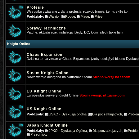
Profesje
Wszystko zwiazane z dana profesja, rozwoj, bronie, itemy, skille itp.
Poddziały:
Warrior
,
Rogue
,
Mage
,
Priest
Sprawy Techniczne
Patche, aktualizacje, instalacja, błędy, DC, login failed i takie tam.
Knight Online
Chaos Expansion
Dział na temat zmian w Chaos Expansion. (żeby odciążyć biedne Dyskusj
Steam Knight Online
Nowa wersja dostępna na platformie Steam
Strona wersji na Steam
EU Knight Online
Europejskie serwery Knight Online
Strona wersji: nttgame.com
*Hangman
- 2025-01-16 10:22:39
US Knight Online
Poddziały:
USKO - Dyskusja ogólna
,
Dla poczatkujacych
,
Proble
Gra ktoś w Nową online na telefoni
Japan Knight Online
Pogo
- 2025-01-31 17:31:27
Poddziały:
JPKO - Dyskusja Ogólna
,
Dla poczatkujacych
,
Proble
Też jestem pos wrażeniem, że stron
Przedmioty