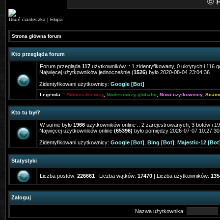
©
Usuń ciasteczka
|
Ekipa
Strona główna forum
Kto przegląda forum
Forum przegląda
117
użytkowników :: 1 zidentyfikowany, 0 ukrytych i 116 g
Najwięcej użytkowników jednocześnie (
1526
) było 2020-08-04 23:04:36
Zidentyfikowani użytkownicy:
Google [Bot]
Legenda ::
Administratorzy
,
Moderatorzy globalni
,
Nowi użytkownicy
,
Scam
Kto tu był?
W sumie było
1966
użytkowników online :: 2 zarejestrowanych, 3 botów i 1
Najwięcej użytkowników online
(65396)
było pomiędzy 2026-07-07 10:27:30
Zidentyfikowani użytkownicy:
Google [Bot]
,
Bing [Bot]
,
Majestic-12 [Bot
Statystyki
Liczba postów:
226661
| Liczba wątków:
17470
| Liczba użytkowników:
135
Zaloguj
Nazwa użytkownika: