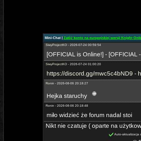
SiwyProjectKO
- 2026-06-29 02:15:05
https://discord.gg/mwc5c4bND9
-
h
SiwyProjectKO
- 2026-07-24 00:59:27
[Prime-MYKO] - [New Server The
Mini-Chat |
Załóż konto na europejskiej wersji Knight Onlin
SiwyProjectKO
- 2026-07-24 00:59:54
[OFFICIAL is Online!] - [OFFICIAL 
SiwyProjectKO
- 2026-07-24 01:00:20
https://discord.gg/mwc5c4bND9
-
h
Ronin
- 2026-08-06 20:18:27
Hejka staruchy
Ronin
- 2026-08-06 20:18:48
miło widzieć że forum nadal stoi
Nikt nie czatuje ( oparte na użytko
Auto-aktualizacja