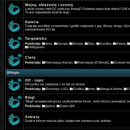
Wojny, oblężenia i eventy
Ludzie znowu mieli DC podczas inwazji? Ostatnia wojna była dobra? GM 
*Hangman
- 2025-01-16 10:22:39
To jest odpowiedni dział do tego.
Gra ktoś w Nową online na telefoni
Galeria
Tutaj idę wszelkie screenshoty i grafiki zwięzane z grę. Bossy, dropy, różn
Pogo
- 2025-01-31 17:31:27
zainspirowane KO itp.
Też jestem pos wrażeniem, że stron
Targowisko
Poddziały:
Ares
,
Europa
,
Destan
,
Diez
,
Gordion
,
Edana
,
Pogo
- 2025-01-31 17:32:05
Hellsgarem
Jakby co osobiście gram w ko na t
Clany
Poddziały:
Rekrutacja (Karus)
,
Rekrutacja (El Morad)
,
Szukam kla
4Dominik
- 2025-02-11 19:31:52
Widac ze jeszcze sie niektórzy log
Offtopic
Off - topic
TheFlash
- 2025-02-22 22:46:13
Wszystko nie zwiazane z ko lub ze strona
Poddziały:
Rozmowy o KO
,
Grafika
,
Inne
,
Manga & Anime
,
Fi
Chłopaki zapraszam was ⚔️KO-M
Blogi
& HD CLIENT ⏩BETA:21 Mart 202
"Blogi" prowadzone przez użytkowników forum. Jeśli chcesz prowadzić sw
Poddziały:
jatokor
,
Zwierz@K
✅MEDIUM FARM✅
Ankiety
Gloria
- 2025-07-13 07:35:03
Dział w którym można tylko i wyłęcznie zamieszczać ankiety.
Gdzie Pogo grasz