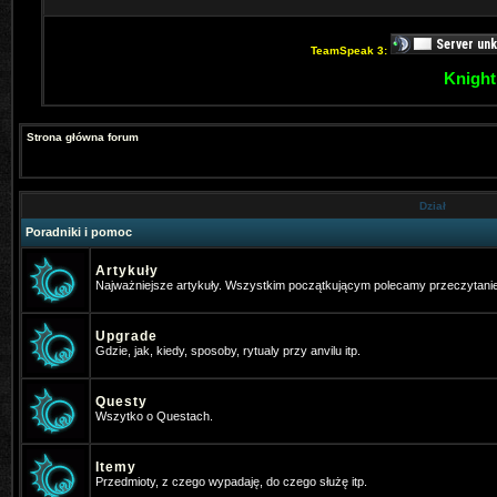
TeamSpeak 3:
Knight
Strona główna forum
Dział
Poradniki i pomoc
Artykuły
Najważniejsze artykuły. Wszystkim początkującym polecamy przeczytani
Upgrade
Gdzie, jak, kiedy, sposoby, rytualy przy anvilu itp.
Questy
Wszytko o Questach.
Itemy
Przedmioty, z czego wypadaję, do czego służę itp.