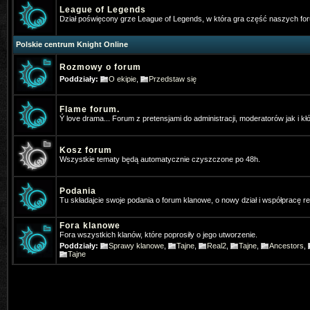
League of Legends
Gloria
- 2025-07-19 21:43:59
Dział poświęcony grze League of Legends, w która gra część naszych f
Jak się nazywało forum anglojęzy
Polskie centrum Knight Online
neomm
- 2025-11-23 10:57:56
Rozmowy o forum
Kojarzy ktos moze filmik z PK z tą
Poddziały:
O ekipie
,
Przedstaw się
v=JaCli6AB2vI
Napewno stary bar
Flame forum.
Vey
- 2026-01-05 07:37:13
Ý love drama... Forum z pretensjami do administracji, moderatorów jak i kł
⭐OhaGaming.com v1534 ✅ Reign o
Kosz forum
Wszystkie tematy będą automatycznie czyszczone po 48h.
*Hangman
- 2026-01-13 17:54:09
Ja tez gram na MYKO, zapraszamy 
Podania
Tu składajcie swoje podania o forum klanowe, o nowy dział i współpracę 
*Hangman
- 2026-01-13 19:46:40
Fora klanowe
Www.mykomobile.com
Fora wszystkich klanów, które poprosiły o jego utworzenie.
Poddziały:
Sprawy klanowe
,
Tajne
,
Real2
,
Tajne
,
Ancestors
,
SiwyProjectKO
- 2026-03-14 01:51:46
Tajne
https://prime-myko.com/
- zaprasz
Vey
- 2026-06-08 08:47:27