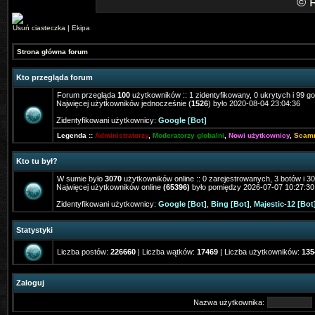
©
Usuń ciasteczka
|
Ekipa
Strona główna forum
Kto przegląda forum
Forum przegląda
100
użytkowników :: 1 zidentyfikowany, 0 ukrytych i 99 go
Najwięcej użytkowników jednocześnie (
1526
) było 2020-08-04 23:04:36
Zidentyfikowani użytkownicy:
Google [Bot]
Legenda ::
Administratorzy
,
Moderatorzy globalni
,
Nowi użytkownicy
,
Scam
Kto tu był?
W sumie było
3070
użytkowników online :: 0 zarejestrowanych, 3 botów i 3
Najwięcej użytkowników online
(65396)
było pomiędzy 2026-07-07 10:27:30
Zidentyfikowani użytkownicy:
Google [Bot]
,
Bing [Bot]
,
Majestic-12 [Bot
Statystyki
Liczba postów:
226660
| Liczba wątków:
17469
| Liczba użytkowników:
135
Zaloguj
Nazwa użytkownika: