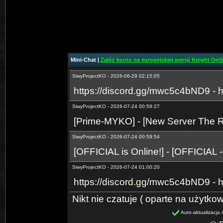
⭐OhaGaming.com v1534 ✅NEW 
19.06.2026
SiwyProjectKO
- 2026-06-29 02:14:24
[Prime-MYKO] - [New Server The R
- 24.07.2026]
Mini-Chat |
Załóż konto na europejskiej wersji Knight Onlin
SiwyProjectKO
- 2026-06-29 02:15:05
https://discord.gg/mwc5c4bND9
-
h
SiwyProjectKO
- 2026-07-24 00:59:27
[Prime-MYKO] - [New Server The
SiwyProjectKO
- 2026-07-24 00:59:54
[OFFICIAL is Online!] - [OFFICIAL 
SiwyProjectKO
- 2026-07-24 01:00:20
https://discord.gg/mwc5c4bND9
-
h
Nikt nie czatuje ( oparte na użytko
Auto-aktualizacja