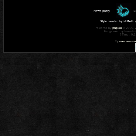
Nowe posty
B
Style created by ©
Matti
,
Powered by
phpBB
© 2000, 
Przyjazne użytkowniko
[ Time : 0.1
Sponsorem nas