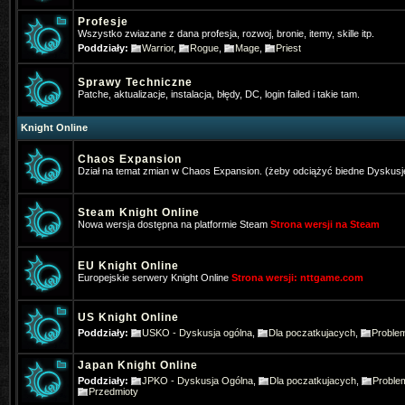
Profesje
Wszystko zwiazane z dana profesja, rozwoj, bronie, itemy, skille itp.
Poddziały:
Warrior
,
Rogue
,
Mage
,
Priest
Sprawy Techniczne
Patche, aktualizacje, instalacja, błędy, DC, login failed i takie tam.
Knight Online
Chaos Expansion
Dział na temat zmian w Chaos Expansion. (żeby odciążyć biedne Dyskusj
Steam Knight Online
Nowa wersja dostępna na platformie Steam
Strona wersji na Steam
EU Knight Online
Europejskie serwery Knight Online
Strona wersji: nttgame.com
Songo3
- 2024-12-24 09:57:28
Może ktoś stąd pomoże bo próbowa
US Knight Online
Poddziały:
USKO - Dyskusja ogólna
,
Dla poczatkujacych
,
Proble
https://steamcommunity.com/app/3
Japan Knight Online
Songo3
- 2024-12-24 09:58:22
Poddziały:
JPKO - Dyskusja Ogólna
,
Dla poczatkujacych
,
Proble
Przedmioty
btw Wesołych Świąt