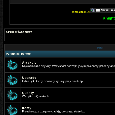
TeamSpeak 3:
Knight
Strona główna forum
Dział
Poradniki i pomoc
Artykuły
Najważniejsze artykuły. Wszystkim początkującym polecamy przeczytani
Upgrade
Gdzie, jak, kiedy, sposoby, rytualy przy anvilu itp.
Questy
Wszytko o Questach.
Itemy
Przedmioty, z czego wypadaję, do czego służę itp.