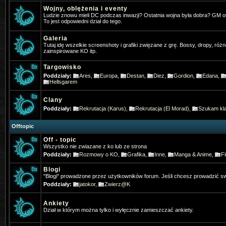
Wojny, oblężenia i eventy
Pogo
- 2025-01-31 17:32:05
Ludzie znowu mieli DC podczas inwazji? Ostatnia wojna była dobra? GM 
To jest odpowiedni dział do tego.
Jakby co osobiście gram w ko na t
Galeria
Tutaj idę wszelkie screenshoty i grafiki zwięzane z grę. Bossy, dropy, różn
4Dominik
- 2025-02-11 19:31:52
zainspirowane KO itp.
Widac ze jeszcze sie niektórzy log
Targowisko
Poddziały:
Ares
,
Europa
,
Destan
,
Diez
,
Gordion
,
Edana
,
TheFlash
- 2025-02-22 22:46:13
Hellsgarem
Chłopaki zapraszam was ⚔️KO-M
Clany
& HD CLIENT ⏩BETA:21 Mart 202
Poddziały:
Rekrutacja (Karus)
,
Rekrutacja (El Morad)
,
Szukam kla
✅MEDIUM FARM✅
Offtopic
Off - topic
Gloria
- 2025-07-13 07:35:03
Wszystko nie zwiazane z ko lub ze strona
Gdzie Pogo grasz
Poddziały:
Rozmowy o KO
,
Grafika
,
Inne
,
Manga & Anime
,
Fi
Blogi
Gloria
- 2025-07-19 21:43:59
"Blogi" prowadzone przez użytkowników forum. Jeśli chcesz prowadzić sw
Jak się nazywało forum anglojęzy
Poddziały:
jatokor
,
Zwierz@K
neomm
- 2025-11-23 10:57:56
Ankiety
Dział w którym można tylko i wyłęcznie zamieszczać ankiety.
Kojarzy ktos moze filmik z PK z tą