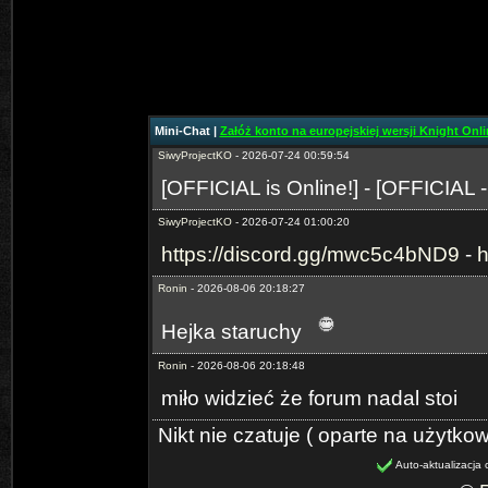
SiwyProjectKO
- 2026-06-29 02:15:05
https://discord.gg/mwc5c4bND9
-
h
SiwyProjectKO
- 2026-07-24 00:59:27
[Prime-MYKO] - [New Server The
Mini-Chat |
Załóż konto na europejskiej wersji Knight Onlin
SiwyProjectKO
- 2026-07-24 00:59:54
[OFFICIAL is Online!] - [OFFICIAL 
SiwyProjectKO
- 2026-07-24 01:00:20
https://discord.gg/mwc5c4bND9
-
h
Ronin
- 2026-08-06 20:18:27
Hejka staruchy
Ronin
- 2026-08-06 20:18:48
miło widzieć że forum nadal stoi
Nikt nie czatuje ( oparte na użytko
Auto-aktualizacja