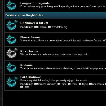
v=JaCli6AB2vI
Napewno stary bar
League of Legends
Dział poświęcony grze League of Legends, w która gra część naszych f
Vey
- 2026-01-05 07:37:13
Polskie centrum Knight Online
⭐OhaGaming.com v1534 ✅ Reign o
Rozmowy o forum
*Hangman
- 2026-01-13 17:54:09
Poddziały:
O ekipie
,
Przedstaw się
Ja tez gram na MYKO, zapraszamy 
Flame forum.
*Hangman
- 2026-01-13 19:46:40
Ý love drama... Forum z pretensjami do administracji, moderatorów jak i kł
Www.mykomobile.com
Kosz forum
Wszystkie tematy będą automatycznie czyszczone po 48h.
SiwyProjectKO
- 2026-03-14 01:51:46
https://prime-myko.com/
- zaprasz
Podania
Tu składajcie swoje podania o forum klanowe, o nowy dział i współpracę 
Vey
- 2026-06-08 08:47:27
⭐OhaGaming.com v1534 ✅NEW 
Fora klanowe
Fora wszystkich klanów, które poprosiły o jego utworzenie.
19.06.2026
Poddziały:
Sprawy klanowe
,
Tajne
,
Real2
,
Tajne
,
Ancestors
,
Tajne
SiwyProjectKO
- 2026-06-29 02:14:24
[Prime-MYKO] - [New Server The R
- 24.07.2026]