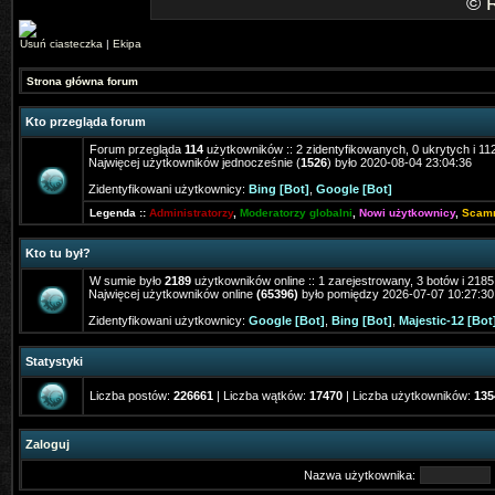
©
Usuń ciasteczka
|
Ekipa
Strona główna forum
Kto przegląda forum
Forum przegląda
114
użytkowników :: 2 zidentyfikowanych, 0 ukrytych i 112
Najwięcej użytkowników jednocześnie (
1526
) było 2020-08-04 23:04:36
Zidentyfikowani użytkownicy:
Bing [Bot]
,
Google [Bot]
Legenda ::
Administratorzy
,
Moderatorzy globalni
,
Nowi użytkownicy
,
Scam
Kto tu był?
W sumie było
2189
użytkowników online :: 1 zarejestrowany, 3 botów i 218
Najwięcej użytkowników online
(65396)
było pomiędzy 2026-07-07 10:27:30
Zidentyfikowani użytkownicy:
Google [Bot]
,
Bing [Bot]
,
Majestic-12 [Bot
Statystyki
Liczba postów:
226661
| Liczba wątków:
17470
| Liczba użytkowników:
135
Zaloguj
Nazwa użytkownika: