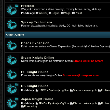
Profesje
Wszystko zwiazane z dana profesja, rozwoj, bronie, itemy, skille itp.
Poddziały:
Warrior
,
Rogue
,
Mage
,
Priest
Sprawy Techniczne
Patche, aktualizacje, instalacja, błędy, DC, login failed i takie tam.
Knight Online
Chaos Expansion
Dział na temat zmian w Chaos Expansion. (żeby odciążyć biedne Dyskusj
Steam Knight Online
Nowa wersja dostępna na platformie Steam
Strona wersji na Steam
EU Knight Online
Europejskie serwery Knight Online
Strona wersji: nttgame.com
*Hangman
- 2025-01-16 10:22:39
US Knight Online
Poddziały:
USKO - Dyskusja ogólna
,
Dla poczatkujacych
,
Proble
Gra ktoś w Nową online na telefoni
Japan Knight Online
Pogo
- 2025-01-31 17:31:27
Poddziały:
JPKO - Dyskusja Ogólna
,
Dla poczatkujacych
,
Proble
Też jestem pos wrażeniem, że stron
Przedmioty