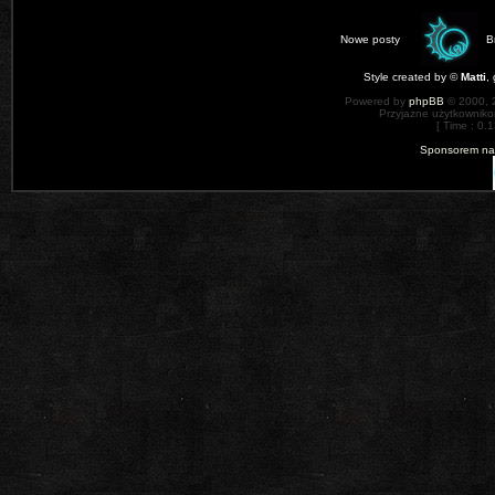
Nowe posty
B
Style created by ©
Matti
,
Powered by
phpBB
© 2000, 
Przyjazne użytkowniko
[ Time : 0.1
Sponsorem nas