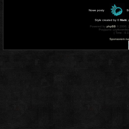
Nowe posty
B
Style created by ©
Matti
,
Powered by
phpBB
© 2000, 
Przyjazne użytkowniko
[ Time : 0.1
Sponsorem nas