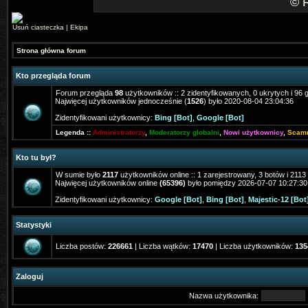
©
Usuń ciasteczka
|
Ekipa
Strona główna forum
Kto przegląda forum
Forum przegląda
98
użytkowników :: 2 zidentyfikowanych, 0 ukrytych i 96 g
Najwięcej użytkowników jednocześnie (
1526
) było 2020-08-04 23:04:36
Zidentyfikowani użytkownicy:
Bing [Bot]
,
Google [Bot]
Legenda ::
Administratorzy
,
Moderatorzy globalni
,
Nowi użytkownicy
,
Scam
Kto tu był?
W sumie było
2117
użytkowników online :: 1 zarejestrowany, 3 botów i 211
Najwięcej użytkowników online
(65396)
było pomiędzy 2026-07-07 10:27:30
Zidentyfikowani użytkownicy:
Google [Bot]
,
Bing [Bot]
,
Majestic-12 [Bot
Statystyki
Liczba postów:
226661
| Liczba wątków:
17470
| Liczba użytkowników:
135
Zaloguj
Nazwa użytkownika: