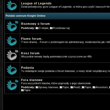
v=JaCli6AB2vI
Napewno stary bar
League of Legends
Dział poświęcony grze League of Legends, w która gra część naszych f
Vey
- 2026-01-05 07:37:13
Polskie centrum Knight Online
⭐OhaGaming.com v1534 ✅ Reign o
Rozmowy o forum
*Hangman
- 2026-01-13 17:54:09
Poddziały:
O ekipie
,
Przedstaw się
Ja tez gram na MYKO, zapraszamy 
Flame forum.
*Hangman
- 2026-01-13 19:46:40
Ý love drama... Forum z pretensjami do administracji, moderatorów jak i kł
Www.mykomobile.com
Kosz forum
Wszystkie tematy będą automatycznie czyszczone po 48h.
SiwyProjectKO
- 2026-03-14 01:51:46
https://prime-myko.com/
- zaprasz
Podania
Tu składajcie swoje podania o forum klanowe, o nowy dział i współpracę 
Vey
- 2026-06-08 08:47:27
⭐OhaGaming.com v1534 ✅NEW 
Fora klanowe
Fora wszystkich klanów, które poprosiły o jego utworzenie.
19.06.2026
Poddziały:
Sprawy klanowe
,
Tajne
,
Real2
,
Tajne
,
Ancestors
,
Tajne
SiwyProjectKO
- 2026-06-29 02:14:24
[Prime-MYKO] - [New Server The R
- 24.07.2026]