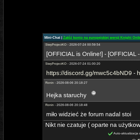
SiwyProjectKO
- 2026-06-29 02:15:05
https://discord.gg/mwc5c4bND9
-
h
SiwyProjectKO
- 2026-07-24 00:59:27
[Prime-MYKO] - [New Server The
Mini-Chat |
Załóż konto na europejskiej wersji Knight Onlin
SiwyProjectKO
- 2026-07-24 00:59:54
[OFFICIAL is Online!] - [OFFICIAL 
SiwyProjectKO
- 2026-07-24 01:00:20
https://discord.gg/mwc5c4bND9
-
h
Ronin
- 2026-08-06 20:18:27
Hejka staruchy
Ronin
- 2026-08-06 20:18:48
miło widzieć że forum nadal stoi
Nikt nie czatuje ( oparte na użytko
Auto-aktualizacja