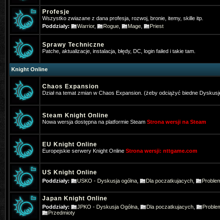
Profesje
Wszystko zwiazane z dana profesja, rozwoj, bronie, itemy, skille itp.
Poddziały:
Warrior
,
Rogue
,
Mage
,
Priest
Sprawy Techniczne
Patche, aktualizacje, instalacja, błędy, DC, login failed i takie tam.
Knight Online
Chaos Expansion
Dział na temat zmian w Chaos Expansion. (żeby odciążyć biedne Dyskusj
Steam Knight Online
Nowa wersja dostępna na platformie Steam
Strona wersji na Steam
EU Knight Online
Europejskie serwery Knight Online
Strona wersji: nttgame.com
*Hangman
- 2025-01-16 10:22:39
US Knight Online
Poddziały:
USKO - Dyskusja ogólna
,
Dla poczatkujacych
,
Proble
Gra ktoś w Nową online na telefoni
Japan Knight Online
Pogo
- 2025-01-31 17:31:27
Poddziały:
JPKO - Dyskusja Ogólna
,
Dla poczatkujacych
,
Proble
Też jestem pos wrażeniem, że stron
Przedmioty