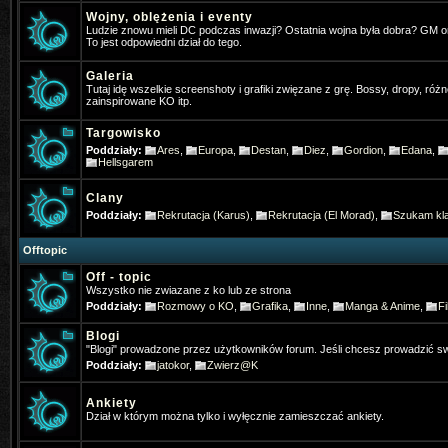
Wojny, oblężenia i eventy
Pogo
- 2025-01-31 17:32:05
Ludzie znowu mieli DC podczas inwazji? Ostatnia wojna była dobra? GM 
To jest odpowiedni dział do tego.
Jakby co osobiście gram w ko na t
Galeria
Tutaj idę wszelkie screenshoty i grafiki zwięzane z grę. Bossy, dropy, różn
4Dominik
- 2025-02-11 19:31:52
zainspirowane KO itp.
Widac ze jeszcze sie niektórzy log
Targowisko
Poddziały:
Ares
,
Europa
,
Destan
,
Diez
,
Gordion
,
Edana
,
TheFlash
- 2025-02-22 22:46:13
Hellsgarem
Chłopaki zapraszam was ⚔️KO-M
Clany
& HD CLIENT ⏩BETA:21 Mart 202
Poddziały:
Rekrutacja (Karus)
,
Rekrutacja (El Morad)
,
Szukam kla
✅MEDIUM FARM✅
Offtopic
Off - topic
Gloria
- 2025-07-13 07:35:03
Wszystko nie zwiazane z ko lub ze strona
Gdzie Pogo grasz
Poddziały:
Rozmowy o KO
,
Grafika
,
Inne
,
Manga & Anime
,
Fi
Blogi
Gloria
- 2025-07-19 21:43:59
"Blogi" prowadzone przez użytkowników forum. Jeśli chcesz prowadzić sw
Jak się nazywało forum anglojęzy
Poddziały:
jatokor
,
Zwierz@K
neomm
- 2025-11-23 10:57:56
Ankiety
Dział w którym można tylko i wyłęcznie zamieszczać ankiety.
Kojarzy ktos moze filmik z PK z tą