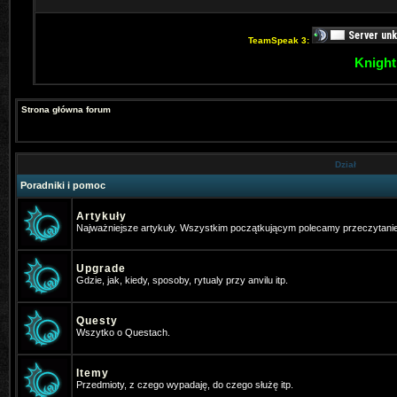
TeamSpeak 3:
Knight
Strona główna forum
Dział
Poradniki i pomoc
Artykuły
Najważniejsze artykuły. Wszystkim początkującym polecamy przeczytani
Upgrade
Gdzie, jak, kiedy, sposoby, rytualy przy anvilu itp.
Questy
Wszytko o Questach.
Itemy
Przedmioty, z czego wypadaję, do czego służę itp.