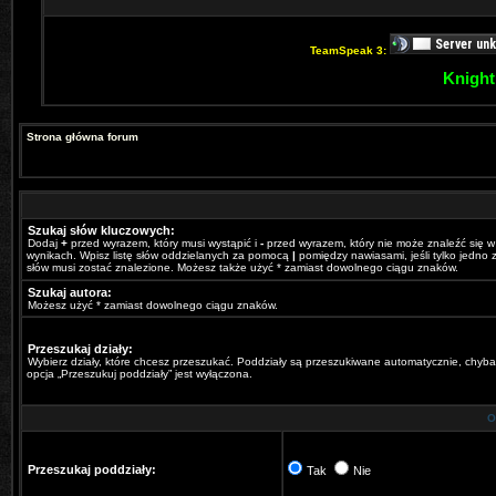
TeamSpeak 3:
Knight
Strona główna forum
Szukaj słów kluczowych:
Dodaj
+
przed wyrazem, który musi wystąpić i
-
przed wyrazem, który nie może znaleźć się w
wynikach. Wpisz listę słów oddzielanych za pomocą
|
pomiędzy nawiasami, jeśli tylko jedno z
słów musi zostać znalezione. Możesz także użyć * zamiast dowolnego ciągu znaków.
Szukaj autora:
Możesz użyć * zamiast dowolnego ciągu znaków.
Przeszukaj działy:
Wybierz działy, które chcesz przeszukać. Poddziały są przeszukiwane automatycznie, chyba
opcja „Przeszukuj poddziały” jest wyłączona.
O
Przeszukaj poddziały:
Tak
Nie