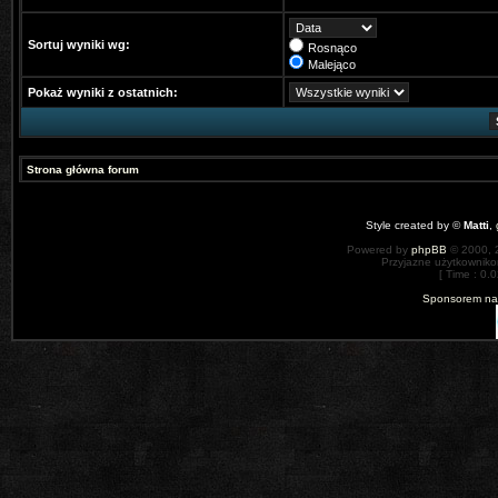
Sortuj wyniki wg:
Rosnąco
Malejąco
Pokaż wyniki z ostatnich:
Strona główna forum
Style created by ©
Matti
,
Powered by
phpBB
© 2000, 
Przyjazne użytkowniko
[ Time : 0.0
Sponsorem nas