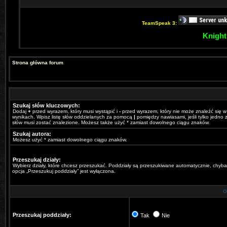
TeamSpeak 3:
Knight
Strona główna forum
Szukaj słów kluczowych:
Dodaj
+
przed wyrazem, który musi wystąpić i
-
przed wyrazem, który nie może znaleźć się w
wynikach. Wpisz listę słów oddzielanych za pomocą
|
pomiędzy nawiasami, jeśli tylko jedno z
słów musi zostać znalezione. Możesz także użyć * zamiast dowolnego ciągu znaków.
Szukaj autora:
Możesz użyć * zamiast dowolnego ciągu znaków.
Przeszukaj działy:
Wybierz działy, które chcesz przeszukać. Poddziały są przeszukiwane automatycznie, chyba
opcja „Przeszukuj poddziały” jest wyłączona.
O
Przeszukaj poddziały:
Tak
Nie