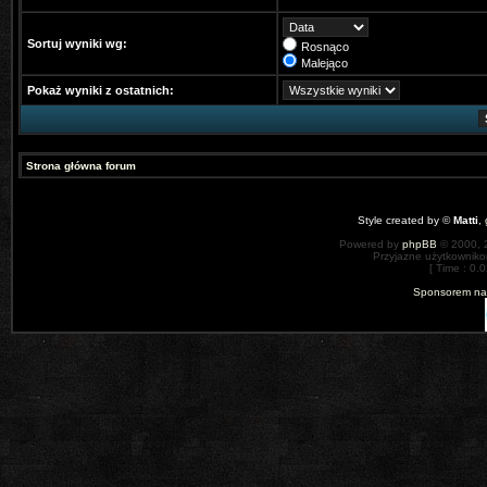
Sortuj wyniki wg:
Rosnąco
Malejąco
Pokaż wyniki z ostatnich:
Strona główna forum
Style created by ©
Matti
,
Powered by
phpBB
© 2000, 
Przyjazne użytkowniko
[ Time : 0.0
Sponsorem nas