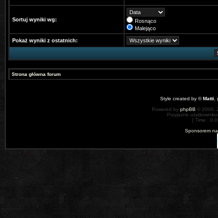
Sortuj wyniki wg:
Rosnąco
Malejąco
Pokaż wyniki z ostatnich:
Strona główna forum
Style created by ©
Matti
,
Powered by
phpBB
© 2000, 
Przyjazne użytkowniko
[ Time : 0.0
Sponsorem nas