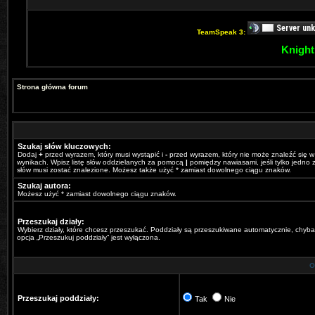
TeamSpeak 3:
Knight
Strona główna forum
Szukaj słów kluczowych:
Dodaj
+
przed wyrazem, który musi wystąpić i
-
przed wyrazem, który nie może znaleźć się w
wynikach. Wpisz listę słów oddzielanych za pomocą
|
pomiędzy nawiasami, jeśli tylko jedno z
słów musi zostać znalezione. Możesz także użyć * zamiast dowolnego ciągu znaków.
Szukaj autora:
Możesz użyć * zamiast dowolnego ciągu znaków.
Przeszukaj działy:
Wybierz działy, które chcesz przeszukać. Poddziały są przeszukiwane automatycznie, chyba
opcja „Przeszukuj poddziały” jest wyłączona.
O
Przeszukaj poddziały:
Tak
Nie