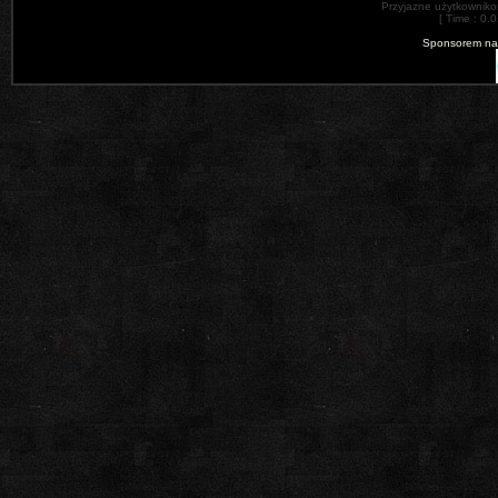
Przyjazne użytkowniko
[ Time : 0.
Sponsorem nas