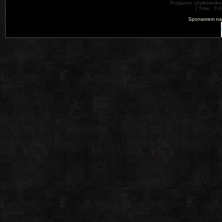
Przyjazne użytkowniko
[ Time : 0.
Sponsorem nas