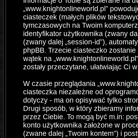
Informacje o Tobie są zbierane na 
„www.knightonlineworld.pl” powodu
ciasteczek (małych plików tekstowy
tymczasowych na Twoim komputerze
identyfikator użytkownika (zwany dale
(zwany dalej „session-id”), automa
phpBB. Trzecie ciasteczko zostanie
wątek na „www.knightonlineworld.pl”
zostały przeczytane, ułatwiając Ci 
W czasie przeglądania „www.knight
ciasteczka niezależne od oprogramo
dotyczy - ma on opisywać tylko st
Drugi sposób, w który zbieramy info
przez Ciebie. To mogą być m.in: po
konto użytkownika założone w proces
(zwane dalej „Twoim kontem”) i posty