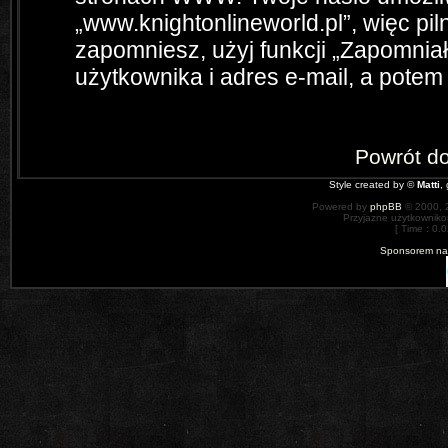
„www.knightonlineworld.pl”, więc pil
zapomniesz, użyj funkcji „Zapomnia
użytkownika i adres e-mail, a potem
Powrót d
Style created by ©
Matti
,
Powered by
phpBB
© 2000, 
Przyjazne użytkowniko
[ Time : 0.
Sponsorem nas