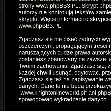
strony
www.phpBB3.PL
. Skrypt php
autorzy nie kontrolują tekstów zam
skryptu. Więcej informacji o skrypc
www.phpBB3.PL
.
Zgadzasz się nie pisać żadnych wyp
oszczerczym, propagującym treści 
naruszających cudze prawa autorsk
zostaniesz zbanowany na zawsze, a
Twoim zachowaniu. Zgadzasz się, ż
każdej chwili usunąć, edytować, pr
Zgadzasz się też na zapisywanie wsz
danych. Dane te nie będą przekazyw
„www.knightonlineworld.pl” ani php
spowodować wykradzenie danych.