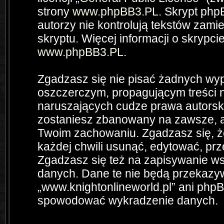
strony
www.phpBB3.PL
. Skrypt php
autorzy nie kontrolują tekstów zam
skryptu. Więcej informacji o skrypc
www.phpBB3.PL
.
Zgadzasz się nie pisać żadnych wyp
oszczerczym, propagującym treści 
naruszających cudze prawa autorsk
zostaniesz zbanowany na zawsze, a
Twoim zachowaniu. Zgadzasz się, ż
każdej chwili usunąć, edytować, pr
Zgadzasz się też na zapisywanie wsz
danych. Dane te nie będą przekazyw
„www.knightonlineworld.pl” ani php
spowodować wykradzenie danych.