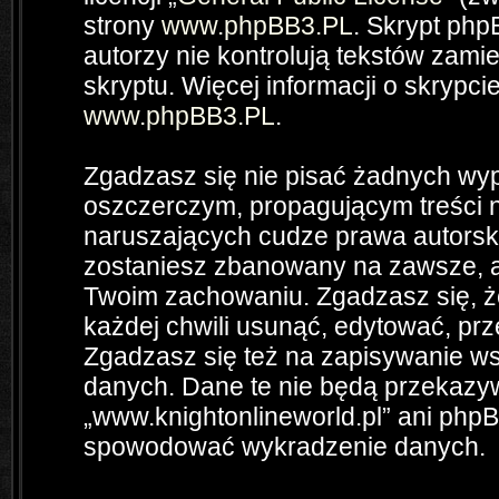
strony
www.phpBB3.PL
. Skrypt php
autorzy nie kontrolują tekstów zam
skryptu. Więcej informacji o skrypc
www.phpBB3.PL
.
Zgadzasz się nie pisać żadnych wyp
oszczerczym, propagującym treści 
naruszających cudze prawa autorsk
zostaniesz zbanowany na zawsze, a
Twoim zachowaniu. Zgadzasz się, ż
każdej chwili usunąć, edytować, pr
Zgadzasz się też na zapisywanie wsz
danych. Dane te nie będą przekazyw
„www.knightonlineworld.pl” ani php
spowodować wykradzenie danych.