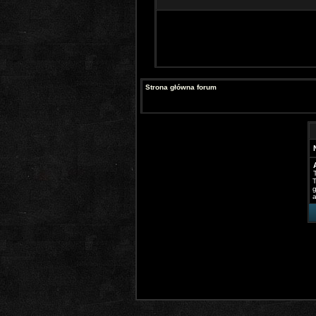
Strona główna forum
T
g
a