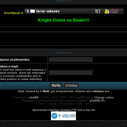
Ogłoszenie
TeamSpeak 3:
Knight Online na Steam!!!
Wyślij hasło
Nazwa użytkownika:
Adres e-mail:
To musi być adres e-mail związany z
woim kontem. Jeżeli nie zmieniałeś
o w panelu użytkownika, jest to
dres podany w czasie rejestracji.
Style created by ©
Matti
,
gry komputerowe
, reklama sem
reklama
seo
Powered by
phpBB
© 2000, 2002, 2005, 2007 phpBB Group
Change colors
.
Przyjazne użytkownikom polskie wsparcie phpBB3 -
phpBB3.PL
[ Time : 0.019s | 16 Queries | GZIP : Off ]
Sponsorem naszego serwera FTP jest e-utp.net