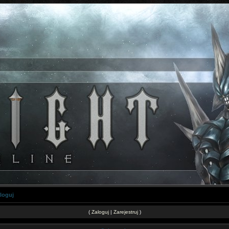
loguj
(
Zaloguj
|
Zarejestruj
)