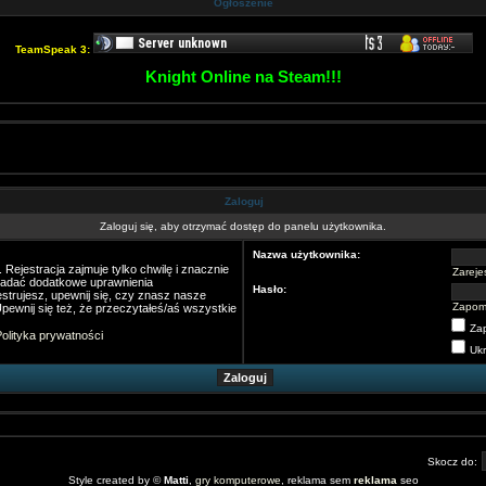
Ogłoszenie
TeamSpeak 3:
Knight Online na Steam!!!
Zaloguj
Zaloguj się, aby otrzymać dostęp do panelu użytkownika.
Nazwa użytkownika:
Rejestracja zajmuje tylko chwilę i znacznie
Zarejes
nadać dodatkowe uprawnienia
Hasło:
strujesz, upewnij się, czy znasz nasze
Zapom
pewnij się też, że przeczytałeś/aś wszystkie
Za
olityka prywatności
Ukr
Skocz do:
Style created by ©
Matti
,
gry komputerowe
, reklama sem
reklama
seo