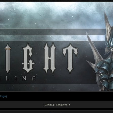
loguj
(
Zaloguj
|
Zarejestruj
)