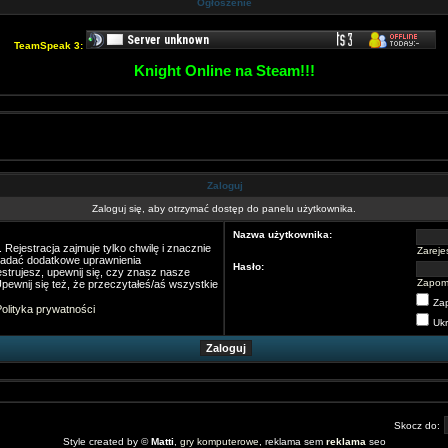
Ogłoszenie
TeamSpeak 3:
Knight Online na Steam!!!
Zaloguj
Zaloguj się, aby otrzymać dostęp do panelu użytkownika.
Nazwa użytkownika:
Rejestracja zajmuje tylko chwilę i znacznie
Zarejes
nadać dodatkowe uprawnienia
Hasło:
strujesz, upewnij się, czy znasz nasze
Zapom
pewnij się też, że przeczytałeś/aś wszystkie
Za
olityka prywatności
Ukr
Skocz do:
Style created by ©
Matti
,
gry komputerowe
, reklama sem
reklama
seo