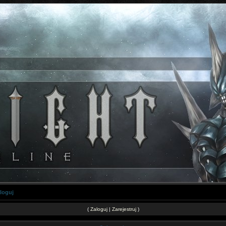
loguj
(
Zaloguj
|
Zarejestruj
)