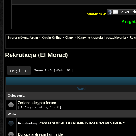
TeamSpeak 3:
Knight
Strona główna forum
»
Knight Online
»
Clany
»
Klany- rekrutacja i poszukiwania
»
Rekr
Rekrutacja (El Morad)
Strona
1
z
8
[ Wątki: 182 ]
Wątki
Ogłoszenia
Zmiana skryptu forum.
[
Przejdź na stronę:
1
,
2
,
3
]
Wątki
ZWRACAM SIE DO ADMINISTRATOROW STRONY
Przeniesiony:
Europa ardream hum side