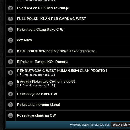
EverLast on DIESTAN rekrutuje
FULL POLSKI KLAN RLB CARNAC-WEST
Rekrutacja Clanu Usko C-W
dcz euko
Klan LordOfTheRings Zaprasza każdego polaka
ElPolako - Europe KO - Rosetta
REKRUTACJA C-WEST HUMAN 59lvl CLAN PROSTO !
[
Przejdź na stronę:
1
,
2
]
Brygada Rekrutuje Cw hum side 59
[
Przejdź na stronę:
1
,
2
]
Rekrutacja do clanu CW
Rekrutacja nowego klanu!
Poszukuje clanu na CW
Wyświetl wątki nie starsze niż: