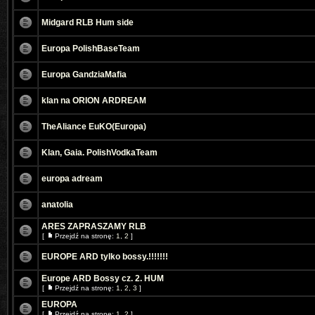
Midgard RLB Hum side
Europa PolishBaseTeam
Europa GandziaMafia
klan na ORION ARDREAM
TheAliance EuKO(Europa)
Klan, Gaia. PolishVodkaTeam
europa adream
anatolia
ARES ZAPRASZAMY RLB
[
Przejdź na stronę:
1
,
2
]
EUROPE ARD tylko bossy.!!!!!!!
Europe ARD Bossy cz. 2. HUM
[
Przejdź na stronę:
1
,
2
,
3
]
EUROPA
[
Przejdź na stronę:
1
,
2
]