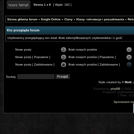
Strona
1
z
8
[ Wątki: 182 ]
Strona główna forum
»
Knight Online
»
Clany
»
Klany- rekrutacja i poszukiwania
»
Rekr
Kto przegląda forum
Użytkownicy przeglądający ten dział: Brak zidentyfikowanych użytkowników i 1 gość
Nowe posty
Brak nowych postów
Nowe posty [ Popularne ]
Brak nowych postów [ Popularne ]
Nowe posty [ Zablokowane ]
Brak nowych postów [ Zablokowane ]
Szukaj:
Style created by ©
Matti
,
Powered by
phpBB
© 2000, 
Przyjazne użytkowniko
[ Time : 0.0
Sponsorem nas