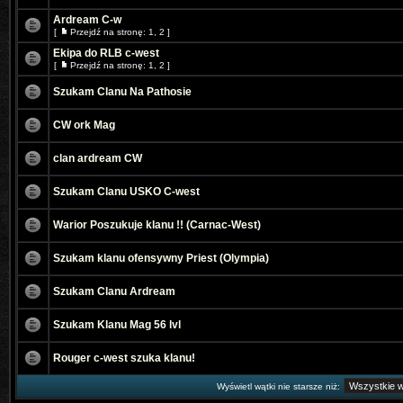
Ardream C-w
[
Przejdź na stronę:
1
,
2
]
Ekipa do RLB c-west
[
Przejdź na stronę:
1
,
2
]
Szukam Clanu Na Pathosie
CW ork Mag
clan ardream CW
Szukam Clanu USKO C-west
Warior Poszukuje klanu !! (Carnac-West)
Szukam klanu ofensywny Priest (Olympia)
Szukam Clanu Ardream
Szukam Klanu Mag 56 lvl
Rouger c-west szuka klanu!
Wyświetl wątki nie starsze niż: