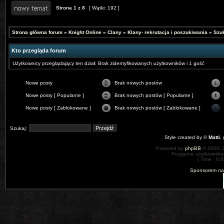
Strona
1
z
8
[ Wątki: 192 ]
Strona główna forum
»
Knight Online
»
Clany
»
Klany- rekrutacja i poszukiwania
»
Szu
Kto przegląda forum
Użytkownicy przeglądający ten dział: Brak zidentyfikowanych użytkowników i 1 gość
Nowe posty
Brak nowych postów
Nowe posty [ Popularne ]
Brak nowych postów [ Popularne ]
Nowe posty [ Zablokowane ]
Brak nowych postów [ Zablokowane ]
Szukaj:
Style created by ©
Matti
,
Powered by
phpBB
© 2000, 
Przyjazne użytkowniko
[ Time : 0.0
Sponsorem nas