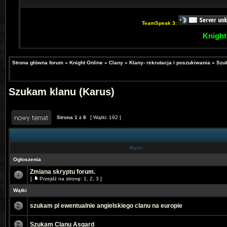
TeamSpeak 3:
Knight
Strona główna forum
»
Knight Online
»
Clany
»
Klany- rekrutacja i poszukiwania
»
Szu
Szukam klanu (Karus)
Strona
1
z
8
[ Wątki: 192 ]
Wątki
Ogłoszenia
Zmiana skryptu forum.
[
Przejdź na stronę:
1
,
2
,
3
]
Wątki
szukam pl ewentualnie angielskiego clanu na europie
Szukam Clanu Asgard