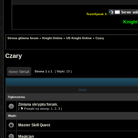
TeamSpeak 3:
Knight
Strona główna forum
»
Knight Online
»
US Knight Online
»
Czary
Czary
Strona
1
z
1
[ Wątki: 15 ]
Wątki
Ogłoszenia
Zmiana skryptu forum.
[
Przejdź na stronę:
1
,
2
,
3
]
Wątki
Master Skill Quest
Magician