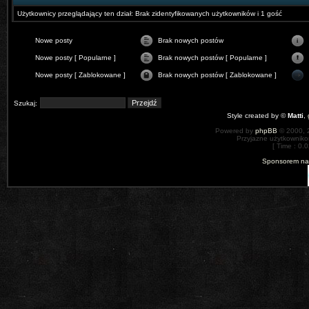
Użytkownicy przeglądający ten dział: Brak zidentyfikowanych użytkowników i 1 gość
Nowe posty
Brak nowych postów
Nowe posty [ Popularne ]
Brak nowych postów [ Popularne ]
Nowe posty [ Zablokowane ]
Brak nowych postów [ Zablokowane ]
Szukaj:
Style created by ©
Matti
,
Powered by
phpBB
© 2000, 
Przyjazne użytkowniko
[ Time : 0.0
Sponsorem nas