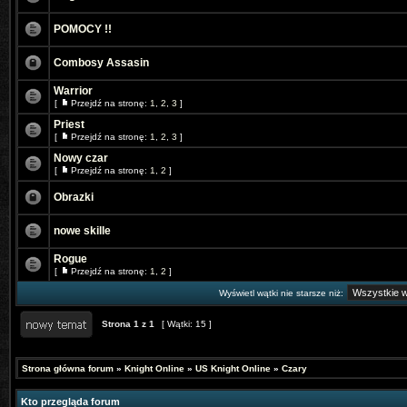
POMOCY !!
Combosy Assasin
Warrior
[
Przejdź na stronę:
1
,
2
,
3
]
Priest
[
Przejdź na stronę:
1
,
2
,
3
]
Nowy czar
[
Przejdź na stronę:
1
,
2
]
Obrazki
nowe skille
Rogue
[
Przejdź na stronę:
1
,
2
]
Wyświetl wątki nie starsze niż:
Strona
1
z
1
[ Wątki: 15 ]
Strona główna forum
»
Knight Online
»
US Knight Online
»
Czary
Kto przegląda forum