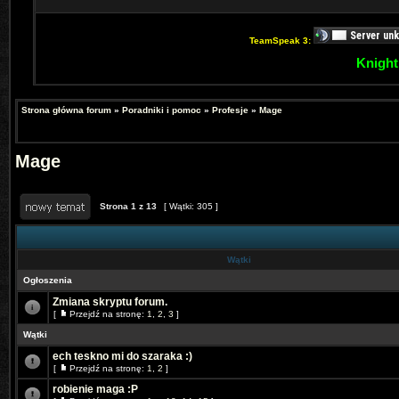
TeamSpeak 3:
Knight
Strona główna forum
»
Poradniki i pomoc
»
Profesje
»
Mage
Mage
Strona
1
z
13
[ Wątki: 305 ]
Wątki
Ogłoszenia
Zmiana skryptu forum.
[
Przejdź na stronę:
1
,
2
,
3
]
Wątki
ech teskno mi do szaraka :)
[
Przejdź na stronę:
1
,
2
]
robienie maga :P