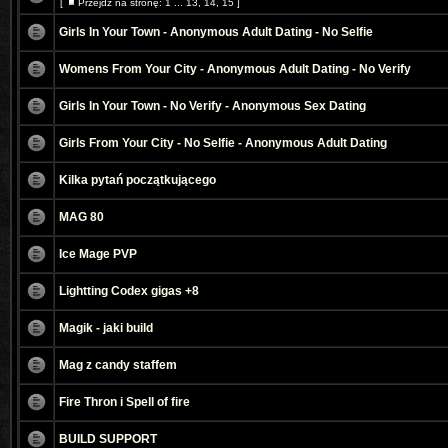
[
Przejdź na stronę:
1
...
13
,
14
,
15
]
Girls In Your Town - Anonymous Adult Dating - No Selfie
Womens From Your City - Anonymous Adult Dating - No Verify
Girls In Your Town - No Verify - Anonymous Sex Dating
Girls From Your City - No Selfie - Anonymous Adult Dating
Kilka pytań początkującego
MAG 80
Ice Mage PVP
Lightting Codex gigas +8
Magik - jaki build
Mag z candy staffem
Fire Thron i Spell of fire
BUILD SUPPORT