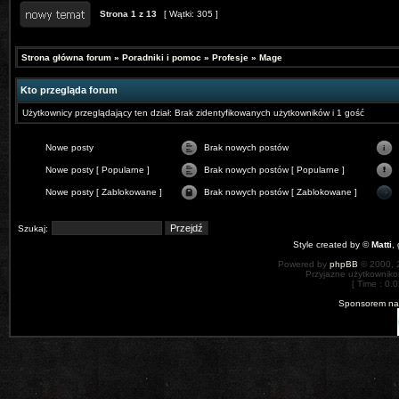
Strona
1
z
13
[ Wątki: 305 ]
Strona główna forum
»
Poradniki i pomoc
»
Profesje
»
Mage
Kto przegląda forum
Użytkownicy przeglądający ten dział: Brak zidentyfikowanych użytkowników i 1 gość
Nowe posty
Brak nowych postów
Nowe posty [ Popularne ]
Brak nowych postów [ Popularne ]
Nowe posty [ Zablokowane ]
Brak nowych postów [ Zablokowane ]
Szukaj:
Style created by ©
Matti
,
Powered by
phpBB
© 2000, 
Przyjazne użytkowniko
[ Time : 0.0
Sponsorem nas