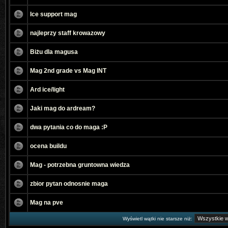
Ice support mag
najleprzy staff krowazowy
Biżu dla magusa
Mag 2nd grade vs Mag INT
Ard ice/light
Jaki mag do ardream?
dwa pytania co do maga :P
ocena buildu
Mag - potrzebna gruntowna wiedza
zbior pytan odnosnie maga
Mag na pve
Wyświetl wątki nie starsze niż: