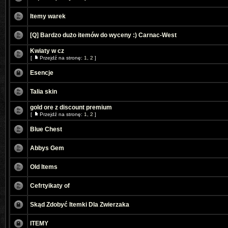
Itemy warek
[Q] Bardzo dużo itemów do wyceny :) Carnac-West
Kwiaty w cz
[
Przejdź na stronę:
1
,
2
]
Esencje
Talia skin
gold ore z discount premium
[
Przejdź na stronę:
1
,
2
]
Blue Chest
Abbys Gem
Old Items
Cefrtyikaty of
Skąd Zdobyć Itemki Dla Zwierzaka
ITEMY