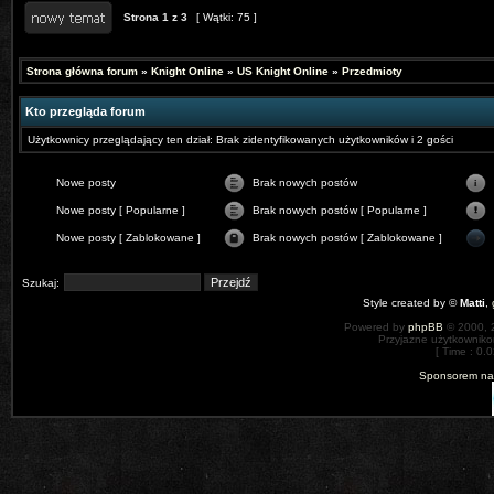
Strona
1
z
3
[ Wątki: 75 ]
Strona główna forum
»
Knight Online
»
US Knight Online
»
Przedmioty
Kto przegląda forum
Użytkownicy przeglądający ten dział: Brak zidentyfikowanych użytkowników i 2 gości
Nowe posty
Brak nowych postów
Nowe posty [ Popularne ]
Brak nowych postów [ Popularne ]
Nowe posty [ Zablokowane ]
Brak nowych postów [ Zablokowane ]
Szukaj:
Style created by ©
Matti
,
Powered by
phpBB
© 2000, 
Przyjazne użytkowniko
[ Time : 0.0
Sponsorem nas