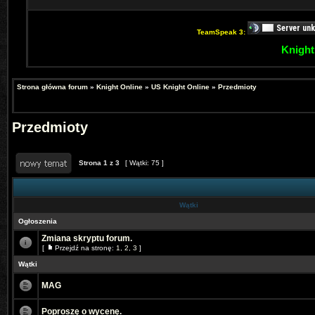
TeamSpeak 3:
Knight
Strona główna forum
»
Knight Online
»
US Knight Online
»
Przedmioty
Przedmioty
Strona
1
z
3
[ Wątki: 75 ]
Wątki
Ogłoszenia
Zmiana skryptu forum.
[
Przejdź na stronę:
1
,
2
,
3
]
Wątki
MAG
Poproszę o wycenę.