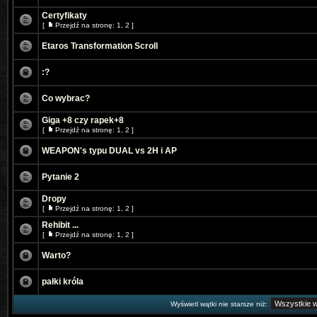
Certyfikaty
[
Przejdź na stronę:
1
,
2
]
Etaros Transformation Scroll
:?
Co wybrac?
Giga +8 czy rapek+8
[
Przejdź na stronę:
1
,
2
]
WEAPON's typu DUAL vs 2H i AP
Pytanie 2
Dropy
[
Przejdź na stronę:
1
,
2
]
Rehibit ...
[
Przejdź na stronę:
1
,
2
]
Warto?
pałki króla
Wyświetl wątki nie starsze niż: