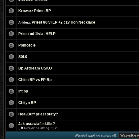
Krowarz Priest BP
Priest 80lvl EP +2 czy Iron Necklace
Ankieta:
Priest od 1lvla! HELP
Pomożcie
S0L0
Bp Ardream USKO
Chitin BP vs FP Bp
int bp
Chityn BP
Heal/Buff priest staty?
Jak ustawiać skille ?
[
Przejdź na stronę:
1
,
2
]
Wyświetl wątki nie starsze niż: