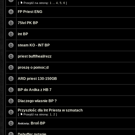
[
Przejdź na stronę:
1
...
4
,
5
,
6
]
FP Priest ENG
75lvl PK BP
int BP
steam KO - INT BP
priest buff/heal/rezz
proszę o pomoc;d
ARD priest 130-150GB
BP do Ardka z HB 7
Dlaczego wlasnie BP ?
Przyszłośc dla Int Priesta w szmatach
[
Przejdź na stronę:
1
,
2
]
Broń BP
Ankieta:
Debuffer pytanie