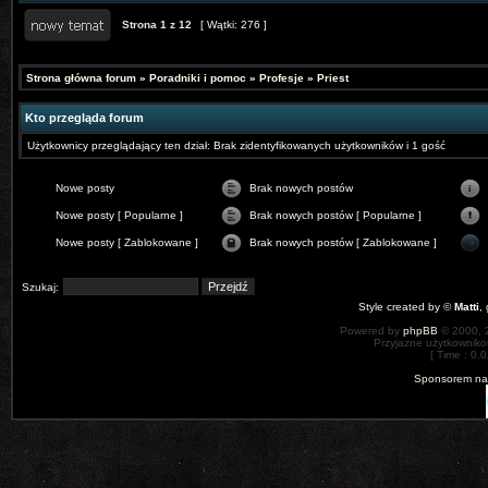
Strona
1
z
12
[ Wątki: 276 ]
Strona główna forum
»
Poradniki i pomoc
»
Profesje
»
Priest
Kto przegląda forum
Użytkownicy przeglądający ten dział: Brak zidentyfikowanych użytkowników i 1 gość
Nowe posty
Brak nowych postów
Nowe posty [ Popularne ]
Brak nowych postów [ Popularne ]
Nowe posty [ Zablokowane ]
Brak nowych postów [ Zablokowane ]
Szukaj:
Style created by ©
Matti
,
Powered by
phpBB
© 2000, 
Przyjazne użytkowniko
[ Time : 0.0
Sponsorem nas