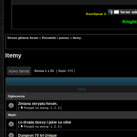
TeamSpeak 3:
Knight
Strona główna forum
»
Poradniki i pomoc
»
Itemy
Itemy
Strona
1
z
23
[ Wątki: 570 ]
Wątki
Ogłoszenia
Zmiana skryptu forum.
[
Przejdź na stronę:
1
,
2
,
3
]
Wątki
co dropia bossy i jakie sa silne
[
Przejdź na stronę:
1
,
2
,
3
]
Dungeon 70 lvl Unique