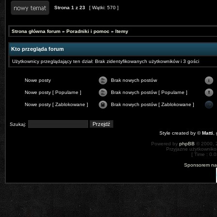
Strona
1
z
23
[ Wątki: 570 ]
Strona główna forum
»
Poradniki i pomoc
»
Itemy
Kto przegląda forum
Użytkownicy przeglądający ten dział: Brak zidentyfikowanych użytkowników i 3 gości
Nowe posty
Brak nowych postów
Nowe posty [ Popularne ]
Brak nowych postów [ Popularne ]
Nowe posty [ Zablokowane ]
Brak nowych postów [ Zablokowane ]
Szukaj:
Style created by ©
Matti
,
Powered by
phpBB
© 2000, 
Przyjazne użytkowniko
[ Time : 0.0
Sponsorem nas