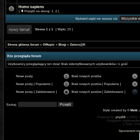
Homo sapiens
[
Przejdź na stronę:
1
,
2
]
Wyświetl wątki nie starsze niż:
Strona
1
z
1
[ Wątki: 15 ]
Strona główna forum
»
Offtopic
»
Blogi
»
Zwierz@K
Kto przegląda forum
Użytkownicy przeglądający ten dział: Brak zidentyfikowanych użytkowników i 1 gość
Nowe posty
Brak nowych postów
Nowe posty [ Popularne ]
Brak nowych postów [ Popularne ]
Nowe posty [ Zablokowane ]
Brak nowych postów [ Zablokowane ]
Szukaj:
Style created by ©
Matti
,
Powered by
phpBB
© 2000, 
Przyjazne użytkowniko
[ Time : 0.0
Sponsorem nas