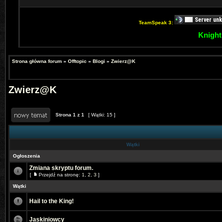
TeamSpeak 3:
Knight
Strona główna forum
»
Offtopic
»
Blogi
»
Zwierz@K
Zwierz@K
Strona
1
z
1
[ Wątki: 15 ]
Wątki
Ogłoszenia
Zmiana skryptu forum.
[
Przejdź na stronę:
1
,
2
,
3
]
Wątki
Hail to the King!
Jaskiniowcy