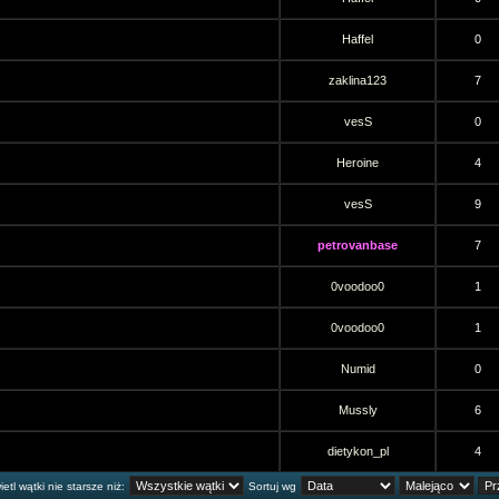
Haffel
0
zaklina123
7
vesS
0
Heroine
4
vesS
9
petrovanbase
7
0voodoo0
1
0voodoo0
1
Numid
0
Mussly
6
dietykon_pl
4
etl wątki nie starsze niż:
Sortuj wg