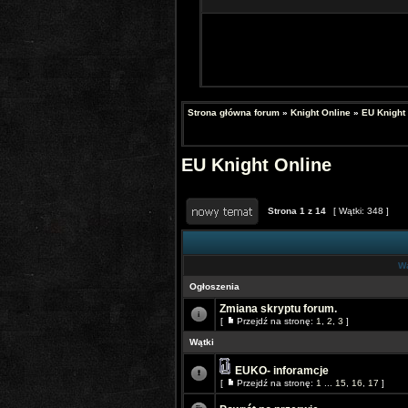
Strona główna forum
»
Knight Online
»
EU Knight
EU Knight Online
Strona
1
z
14
[ Wątki: 348 ]
Wą
Ogłoszenia
Zmiana skryptu forum.
[
Przejdź na stronę:
1
,
2
,
3
]
Wątki
EUKO- inforamcje
[
Przejdź na stronę:
1
...
15
,
16
,
17
]