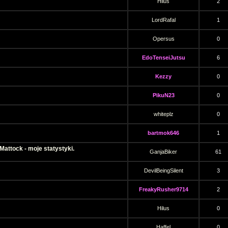
Hilus
2
LordRafal
1
Opersus
0
EdoTenseiJutsu
6
Kezzy
0
PikuN23
0
whiteplz
0
bartmok646
1
attock - moje statystyki.
GanjaBiker
61
DevilBeingSilent
3
FreakyRusher9714
2
Hilus
0
Haffel
0