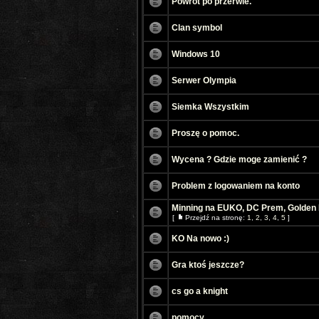
Powrót po przerwie.
Clan symbol
Windows 10
Serwer Olympia
Siemka Wszystkim
Proszę o pomoc.
Wycena ? Gdzie moge zamienić ?
Problem z logowaniem na konto
Minning na EUKO, DC Prem, Golden M
[
Przejdź na stronę:
1
,
2
,
3
,
4
,
5
]
KO Na nowo :)
Gra ktoś jeszcze?
cs go a knight
pomocy