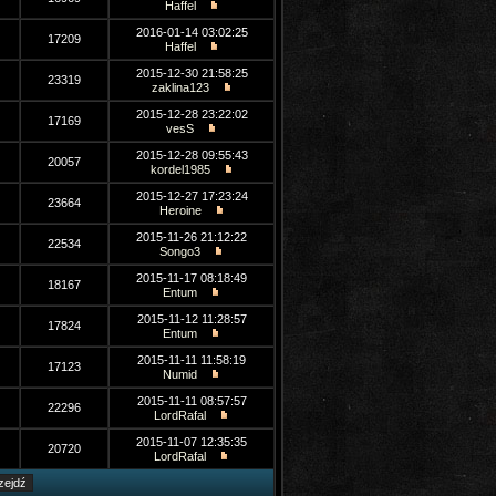
Haffel
2016-01-14 03:02:25
17209
Haffel
2015-12-30 21:58:25
23319
zaklina123
2015-12-28 23:22:02
17169
vesS
2015-12-28 09:55:43
20057
kordel1985
2015-12-27 17:23:24
23664
Heroine
2015-11-26 21:12:22
22534
Songo3
2015-11-17 08:18:49
18167
Entum
2015-11-12 11:28:57
17824
Entum
2015-11-11 11:58:19
17123
Numid
2015-11-11 08:57:57
22296
LordRafal
2015-11-07 12:35:35
20720
LordRafal