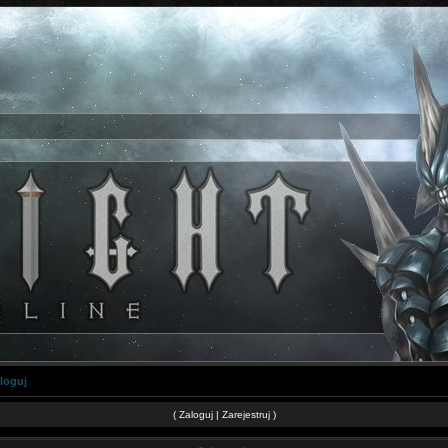
loguj
(
Zaloguj
|
Zarejestruj
)