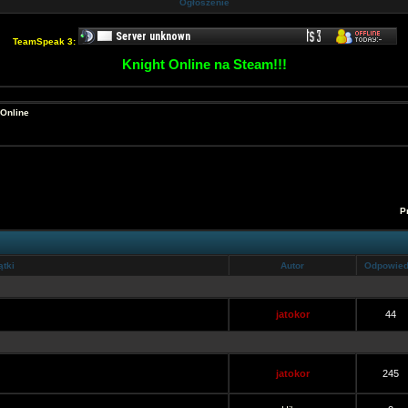
Ogłoszenie
TeamSpeak 3:
Knight Online na Steam!!!
 Online
P
tki
Autor
Odpowied
jatokor
44
jatokor
245