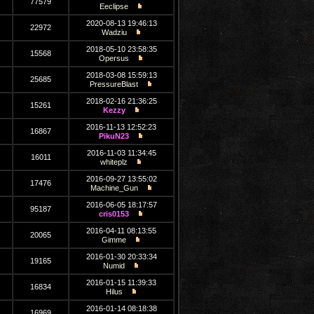
77579
Eeclipse
2020-08-13 19:46:13
22972
Wadziu
2018-05-10 23:58:35
15568
Opersus
2018-03-08 15:59:13
25685
PressureBlast
2018-02-16 21:36:25
15261
Kezzy
2016-11-13 12:52:23
16867
PikuN23
2016-11-03 11:34:45
16011
whiteplz
2016-09-27 13:55:02
17476
Machine_Gun
2016-06-05 18:17:57
95187
cris0153
2016-04-11 08:13:55
20065
Gimme
2016-01-30 20:33:34
19165
Numid
2016-01-15 11:39:33
16834
Hilus
2016-01-14 08:18:38
16969