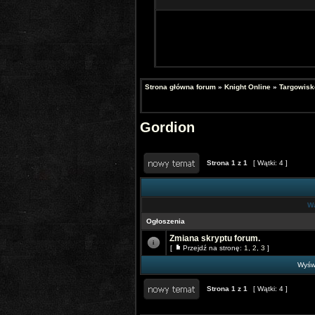
Strona główna forum
»
Knight Online
»
Targowisk
Gordion
Strona
1
z
1
[ Wątki: 4 ]
Wą
Ogłoszenia
Zmiana skryptu forum.
[
Przejdź na stronę:
1
,
2
,
3
]
Wyświ
Strona
1
z
1
[ Wątki: 4 ]