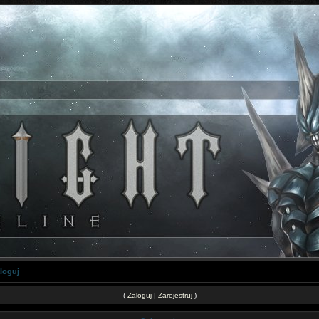
loguj
(
Zaloguj
|
Zarejestruj
)