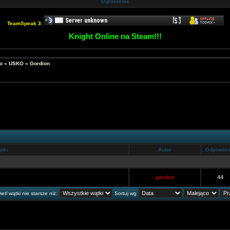
Ogłoszenie
TeamSpeak 3:
Knight Online na Steam!!!
o
»
USKO
»
Gordion
tki
Autor
Odpowied
jatokor
44
etl wątki nie starsze niż:
Sortuj wg