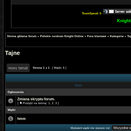
TeamSpeak 3:
Knight
Strona główna forum
»
Polskie centrum Knight Online
»
Fora klanowe
»
Kategoria
»
Ta
Tajne
Strona
1
z
1
[ Wątki: 6 ]
Wątki
Ogłoszenia
Zmiana skryptu forum.
[
Przejdź na stronę:
1
,
2
,
3
]
Wątki
hmm
Wyświetl wątki nie starsze niż: