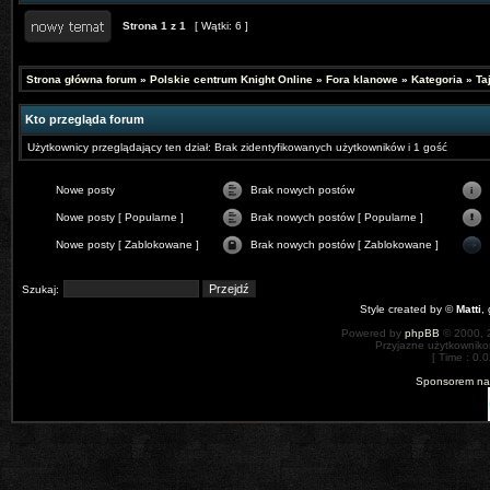
Strona
1
z
1
[ Wątki: 6 ]
Strona główna forum
»
Polskie centrum Knight Online
»
Fora klanowe
»
Kategoria
»
Ta
Kto przegląda forum
Użytkownicy przeglądający ten dział: Brak zidentyfikowanych użytkowników i 1 gość
Nowe posty
Brak nowych postów
Nowe posty [ Popularne ]
Brak nowych postów [ Popularne ]
Nowe posty [ Zablokowane ]
Brak nowych postów [ Zablokowane ]
Szukaj:
Style created by ©
Matti
,
Powered by
phpBB
© 2000, 
Przyjazne użytkowniko
[ Time : 0.0
Sponsorem nas