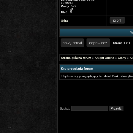
12:55:43
Posty:
529
Płeć:
Góra
Wy
Strona
1
z
1
Strona główna forum
»
Knight Online
»
Clany
»
Kl
Kto przegląda forum
Użytkownicy przeglądający ten dział: Brak zidentyf
Szukaj: