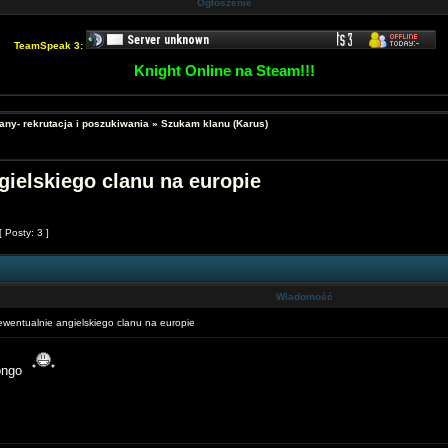
Ogłoszenie
TeamSpeak 3:
Knight Online na Steam!!!
any- rekrutacja i poszukiwania
»
Szukam klanu (Karus)
gielskiego clanu na europie
[ Posty: 3 ]
Wiadomość
wentualnie angielskiego clanu na europie
ongo