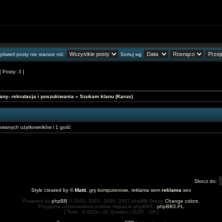
świetl posty nie starsze niż:
Sortuj wg
[ Posty: 3 ]
any- rekrutacja i poszukiwania
»
Szukam klanu (Karus)
ikowanych użytkowników i 1 gość
Skocz do:
Style created by ©
Matti
,
gry komputerowe
, reklama sem
reklama
seo
Powered by
phpBB
© 2000, 2002, 2005, 2007 phpBB Group
Change colors
.
Przyjazne użytkownikom polskie wsparcie phpBB3 -
phpBB3.PL
[ Time : 0.022s | 20 Queries | GZIP : Off ]