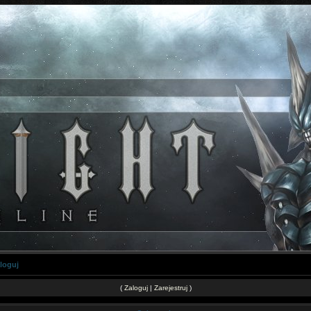
loguj
(
Zaloguj
|
Zarejestruj
)