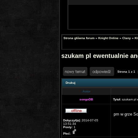
Strona główna forum
»
Knight Online
»
Clany
»
Kl
szukam pl ewentualnie an
Strona
1
z
1
Drukuj
Autor
songoDB
Tytuł:
szukam pl e
pm w grze S
Dołączył(a):
2014-07-05
13:51:34
Posty:
1
Płeć: