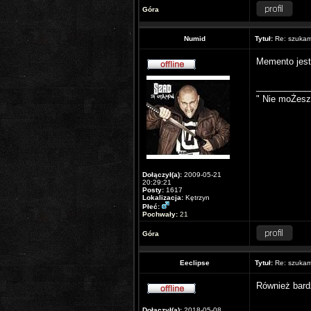
Góra
Numid
Tytuł:
Re: szukam 
Memento jest 
___________
" Nie moŻesz
Dołączył(a):
2009-05-21
20:29:21
Posty:
1617
Lokalizacja:
Kętrzyn
Płeć:
Pochwały:
21
Góra
Eeclipse
Tytuł:
Re: szukam 
Również bardz
Dołączył(a):
2018-05-08