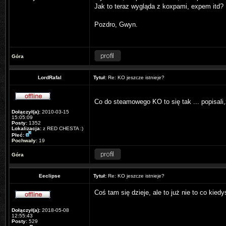
Jak to teraz wygląda z koxpami, expem itd
Pozdro, Gwyn.
Góra
LordRafal
Tytuł:
Re: KO jeszcze istnieje?
Co do steamowego KO to się tak ... popisali
Dołączył(a):
2010-03-15
15:05:09
Posty:
1352
Lokalizacja:
z RED CHESTA :)
Płeć:
Pochwały:
19
Góra
Eeclipse
Tytuł:
Re: KO jeszcze istnieje?
Coś tam się dzieje, ale to już nie to co kiedyś
Dołączył(a):
2018-05-08
12:55:43
Posty:
529