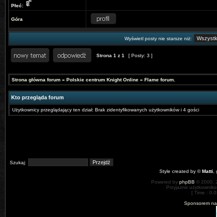
Płeć:
Góra
Wyświetl posty nie starsze niż:
Strona
1
z
1
[ Posty: 3 ]
Strona główna forum
»
Polskie centrum Knight Online
»
Flame forum.
Kto przegląda forum
Użytkownicy przeglądający ten dział: Brak zidentyfikowanych użytkowników i 4 gości
Szukaj:
Style created by ©
Matti
,
Powered by
phpBB
© 2000, 
Przyjazne użytkowniko
[ Time : 0.0
Sponsorem nas