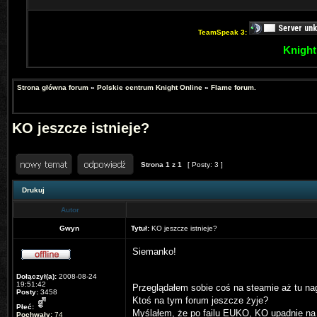
TeamSpeak 3:
Knight
Strona główna forum
»
Polskie centrum Knight Online
»
Flame forum.
KO jeszcze istnieje?
Strona
1
z
1
[ Posty: 3 ]
Drukuj
Autor
Gwyn
Tytuł:
KO jeszcze istnieje?
Siemanko!
Dołączył(a):
2008-08-24
19:51:42
Przeglądałem sobie coś na steamie aż tu nag
Posty:
3458
Ktoś na tym forum jeszcze żyje?
Płeć:
Myślałem, że po failu EUKO, KO upadnie na d
Pochwały:
74