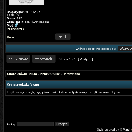
Dołączył(a):
2010-12-25
14:08:59
Posty:
185
Lokalizacja:
Kraków/Moradonu
Płeć:
Pochwały:
1
Góra
Wyświetl posty nie starsze niż:
Strona
1
z
1
[ Posty: 1 ]
Strona główna forum
»
Knight Online
»
Targowisko
Kto przegląda forum
Użytkownicy przeglądający ten dział: Brak zidentyfikowanych użytkowników i 1 gość
Szukaj:
Style created by ©
Matti
,