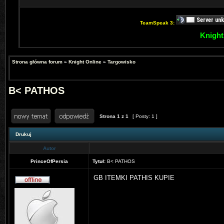
TeamSpeak 3:
Knight
Strona główna forum
»
Knight Online
»
Targowisko
B< PATHOS
Strona
1
z
1
[ Posty: 1 ]
Drukuj
Autor
PrinceOfPersia
Tytuł:
B< PATHOS
GB ITEMKI PATHIS KUPIE