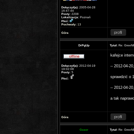
Dołączył(a):
2005-04-28
16:47:44
Posty:
2208
Lokalizacja:
Poznań
Płeć:
Pochwały:
13
Góra
DrPgUp
Tytuł:
Re: GreeNP
kafejce inter
-- 2012-04-20,
Dołączył(a):
2012-04-19
19:02:08
Posty:
5
sprawdzić o 
Płeć:
-- 2012-04-20,
a tak napraw
Góra
Gzaor
Tytuł:
Re: GreeNP