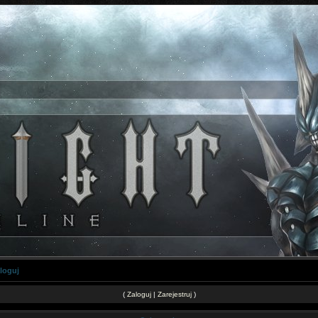
loguj
(
Zaloguj
|
Zarejestruj
)