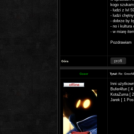
kogo szukam
- ludzi z lvl 5
- ludzi chętn
- dobrze by b
- no i kultura
- w miarę ite
Pozdrawiam
Góra
Gzaor
Tytuł:
Re: GreeNP
Inni użytkowni
Bufer4fun [ 4
KotaZuma [ 2
Jarek [ 1 Post