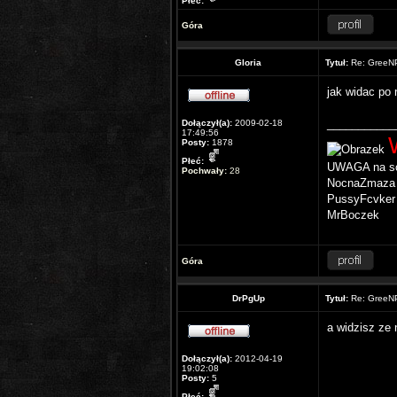
Płeć:
Góra
Gloria
Tytuł:
Re: GreeNP
jak widac po 
___________
Dołączył(a):
2009-02-18
17:49:56
Posty:
1878
Płeć:
UWAGA na sc
Pochwały:
28
NocnaZmaza
PussyFcvker
MrBoczek
Góra
DrPgUp
Tytuł:
Re: GreeNP
a widzisz ze 
Dołączył(a):
2012-04-19
19:02:08
Posty:
5
Płeć: