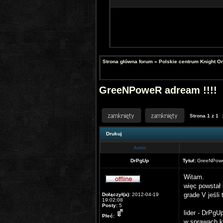
Strona główna forum
»
Polskie centrum Knight On
GreeNPoweR adream !!!!
Strona
1
z
1
Drukuj
Autor
DrPgUp
Tytuł:
GreeNPoweR
Witam.
więc powstał
grade V jeśli
Dołączył(a):
2012-04-19
19:02:08
Posty:
5
lider - DrPgU
Płeć:
w sprawach kl