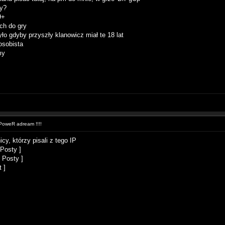
y?
9+
ych do gry
yło gdyby przyszły klanowicz miał te 18 lat
 osobista
my
oweR adream !!!!
cy, którzy pisali z tego IP
 Posty ]
 Posty ]
 ]