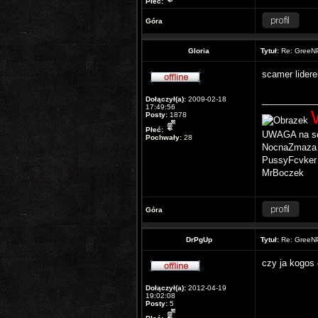
Płeć:
Góra
Gloria
Tytuł:
Re: GreeNP
scamer lider
___________
Dołączył(a):
2009-02-18
17:49:56
Posty:
1878
Płeć:
UWAGA na sc
Pochwały:
28
NocnaZmaza
PussyFcvker
MrBoczek
Góra
DrPgUp
Tytuł:
Re: GreeNP
czy ja kogos
Dołączył(a):
2012-04-19
19:02:08
Posty:
5