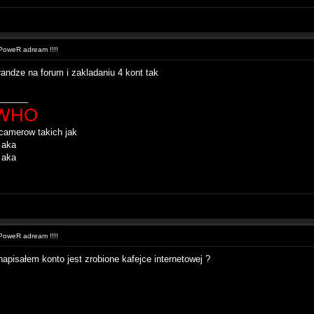
oweR adream !!!!
randze na forum i zakladaniu 4 kont tak
______
WHO
amerow takich jak
 aka
 aka
oweR adream !!!!
napisałem konto jest zrobione kafejce internetowej ?