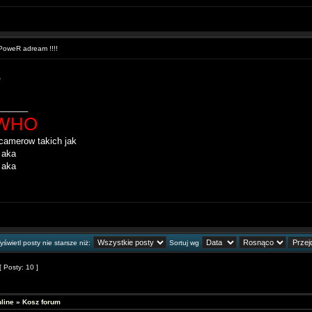
oweR adream !!!!
______
WHO
amerow takich jak
 aka
 aka
świetl posty nie starsze niż:
Sortuj wg
[ Posty: 10 ]
line
»
Kosz forum