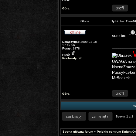
Góra
Gloria
Tytuł:
Re: GreeNP
sure bro
Dołączył(a):
2009-02-18
17:49:56
___________
Posty:
1878
Płeć:
Pochwały:
28
UWAGA na sc
NocnaZmaza
PussyFcvker
MrBoczek
Góra
Wy
Strona
1
z
1
Strona główna forum
»
Polskie centrum Knight On