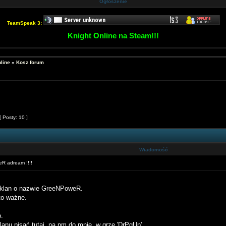
Ogłoszenie
TeamSpeak 3:
Knight Online na Steam!!!
line
»
Kosz forum
[ Posty: 10 ]
Wiadomość
 adream !!!!
 klan o nazwie GreeNPoweR.
 to ważne.
p.
anu pisać tutaj, na pm do mnie, w grze 'DrPgUp'