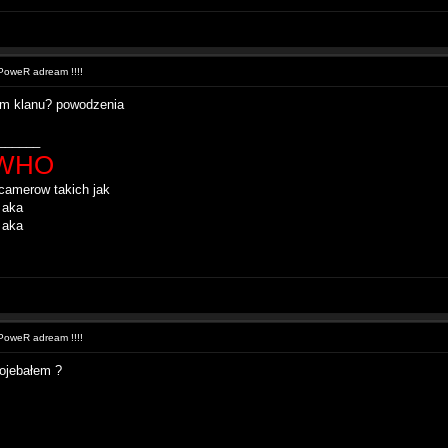
oweR adream !!!!
em klanu? powodzenia
______
WHO
amerow takich jak
 aka
 aka
oweR adream !!!!
 ojebałem ?