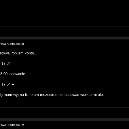
oweR adream !!!!
netowej robiłem konto...
 17:34 --
18:00 logowanie
 17:54 --
dę mam wyj na te forum mozecie mnie banowac wielkie mi alo.
oweR adream !!!!