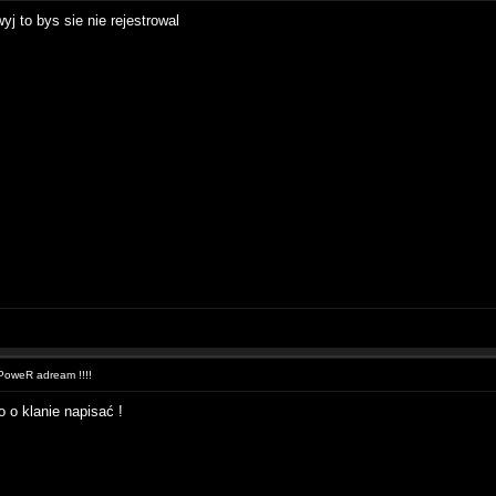
yj to bys sie nie rejestrowal
oweR adream !!!!
o o klanie napisać !