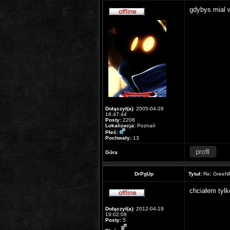
gdybys mial w
Dołączył(a):
2005-04-28
16:47:44
Posty:
2208
Lokalizacja:
Poznań
Płeć:
Pochwały:
13
Góra
DrPgUp
Tytuł:
Re: GreeNP
chciałem tylk
Dołączył(a):
2012-04-19
19:02:08
Posty:
5