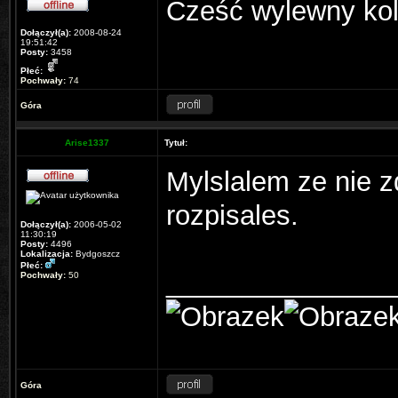
Cześć wylewny kol
Dołączył(a):
2008-08-24
19:51:42
Posty:
3458
Płeć:
Pochwały:
74
Góra
Arise1337
Tytuł:
Mylslalem ze nie z
rozpisales.
Dołączył(a):
2006-05-02
11:30:19
Posty:
4496
Lokalizacja:
Bydgoszcz
Płeć:
_______________
Pochwały:
50
Góra