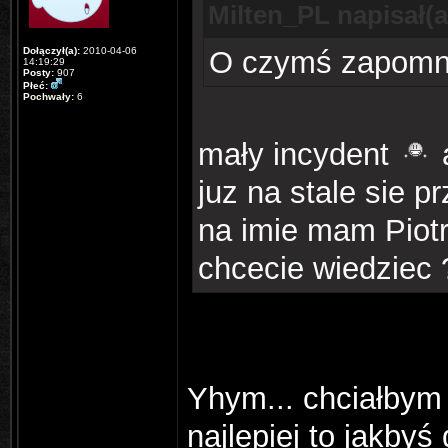
Milten_PL napisał(a
Dołączył(a):
2010-04-06
O czymś zapomn
14:19:29
Posty:
907
Płeć:
Pochwały:
6
mały incydent
a
juz na stale sie p
na imie mam Piotr
chcecie wiedziec 
Yhym... chciałbym
najlepiej to jakbyś 