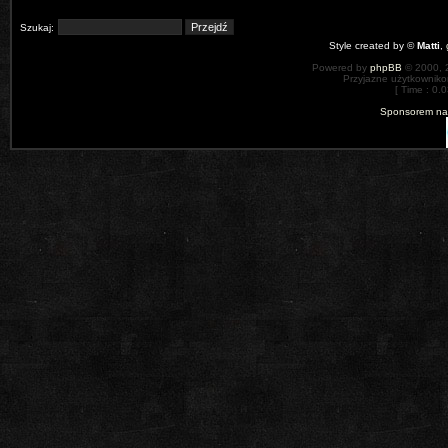
Szukaj:
Style created by ©
Matti
,
Powered by
phpBB
© 2000, 
Przyjazne użytkowniko
[ Time : 0.0
Sponsorem nas