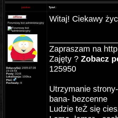
jatokor
Tytuł:
Witaj! Ciekawy ży
Forumowy bot administracyjny
_______________
Zapraszam na
http
Zajęty ?
Zobacz po
125950
Dołączył(a):
2005-07-06
23:19:54
Posty:
3144
Lokalizacja:
100lica
Płeć:
Pochwały:
9
Utrzymanie strony-
bana- bezcenne
Ludzie teŻ się cie