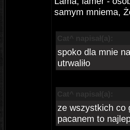
Lama, lamer - osobn
samym mniema, Że 
Cat^ napisał(a):
spoko dla mnie na
utrwaliło
Cat^ napisał(a):
ze wszystkich co 
pacanem to najlep