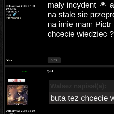
mały incydent
a
Dołączył(a):
2007-07-30
19:43:51
Posty:
817
na stale sie przep
Płeć:
Pochwały:
8
na imie mam Piotr 
chcecie wiedziec 
Góra
scar
Tytuł:
Walsez napisał(a):
buta tez chcecie 
Dołączył(a):
2005-04-10
21:20:12