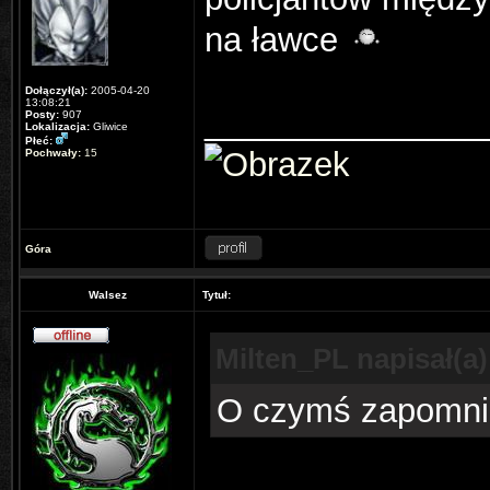
na ławce
Dołączył(a):
2005-04-20
13:08:21
_______________
Posty:
907
Lokalizacja:
Gliwice
Płeć:
Pochwały:
15
Góra
Walsez
Tytuł:
Milten_PL napisał(a)
O czymś zapomni