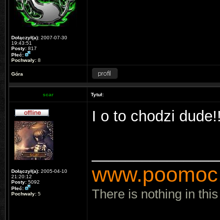
Dołączył(a):
2007-07-30
19:43:51
Posty:
817
Płeć:
Pochwały:
8
Góra
scar
Tytuł:
I o to chodzi dude!!
_______________
www.poomoc.
Dołączył(a):
2005-04-10
21:20:12
Posty:
5092
Płeć:
There is nothing in this
Pochwały:
5