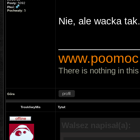
Posty:
5092
Płeć:
Pochwały:
5
Nie, ale wacka tak
_______________
www.poomoc.
There is nothing in this
Góra
TroskliwyMis
Tytuł:
Walsez napisał(a):