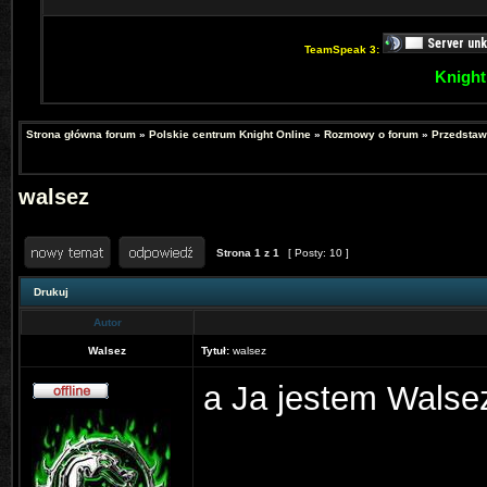
TeamSpeak 3:
Knight
Strona główna forum
»
Polskie centrum Knight Online
»
Rozmowy o forum
»
Przedstaw
walsez
Strona
1
z
1
[ Posty: 10 ]
Drukuj
Autor
Walsez
Tytuł:
walsez
a Ja jestem Walse