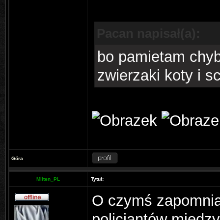
Pacan napisał(a):
bo pamietam chyba
zwierzaki koty i s
Góra
Milten_PL
Tytuł:
O czymś zapomnia
policjantów między