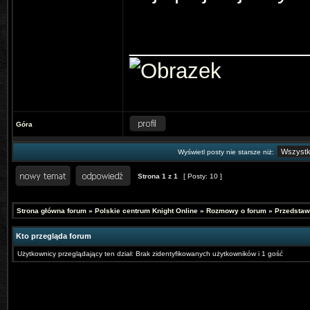
_______________
Góra
Wyświetl posty nie starsze niż:
Strona
1
z
1
[ Posty: 10 ]
Strona główna forum
»
Polskie centrum Knight Online
»
Rozmowy o forum
»
Przedstaw
Kto przegląda forum
Użytkownicy przeglądający ten dział: Brak zidentyfikowanych użytkowników i 1 gość