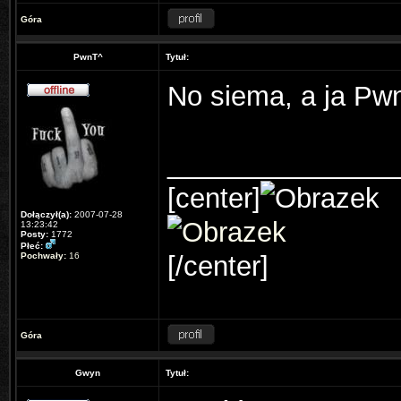
Góra
PwnT^
Tytuł:
No siema, a ja Pw
_______________
[center]
Dołączył(a):
2007-07-28
13:23:42
Posty:
1772
Płeć:
Pochwały:
16
[/center]
Góra
Gwyn
Tytuł: