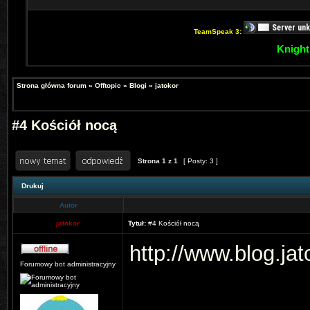
TeamSpeak 3:
Knight
Strona główna forum
»
Offtopic
»
Blogi
»
jatokor
#4 Kościół nocą
Strona
1
z
1
[ Posty: 3 ]
Drukuj
Autor
jatokor
Tytuł:
#4 Kościół nocą
http://www.blog.ja
Forumowy bot administracyjny
_______________