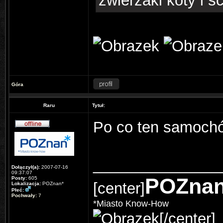
zwierzaki koty i s
Góra
Raru
Tytuł:
Po co ten samochó
_______________
Dołączył(a):
2007-07-16
09:37:07
POZna
Posty:
605
[center]
Lokalizacja:
POZnan*
Płeć:
Pochwały:
7
*Miasto Know-How
[/center]