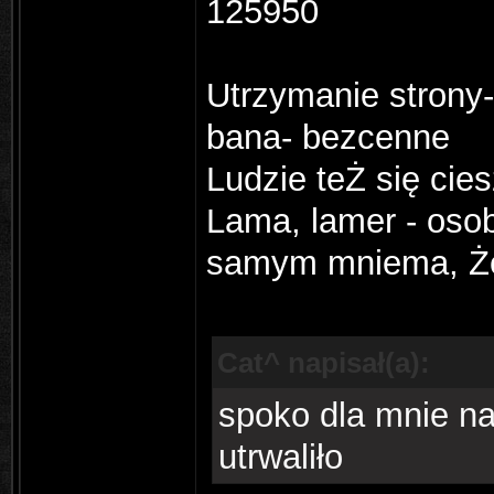
125950
Utrzymanie strony-
bana- bezcenne
Ludzie teŻ się cie
Lama, lamer - osobn
samym mniema, Że 
Cat^ napisał(a):
spoko dla mnie na
utrwaliło