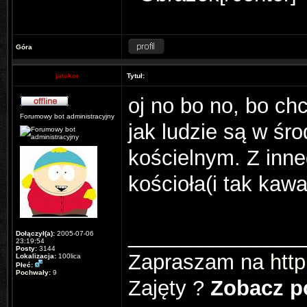
Góra
jatokor
Tytuł:
oj no bo no, bo ch
Forumowy bot administracyjny
jak ludzie są w śr
kościelnym. Z inne
kościoła(i tak kawa
_______________
Dołączył(a):
2005-07-06
23:19:54
Posty:
3144
Zapraszam na
http
Lokalizacja:
100lica
Płeć:
Pochwały:
9
Zajęty ?
Zobacz po