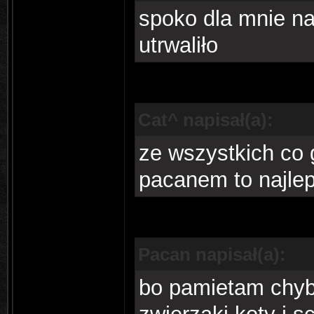
spoko dla mnie na
utrwaliło
Cat^ napisał(a):
ze wszystkich co 
pacanem to najlep
Pacan napisał(a):
bo pamietam chyba