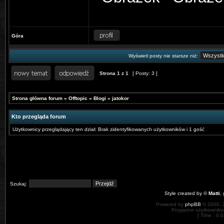
Góra
Wyświetl posty nie starsze niż:
Strona
1
z
1
[ Posty: 3 ]
Strona główna forum
»
Offtopic
»
Blogi
»
jatokor
Kto przegląda forum
Użytkownicy przeglądający ten dział: Brak zidentyfikowanych użytkowników i 1 gość
Szukaj:
Style created by ©
Matti
,
Powered by
phpBB
© 2000, 
Przyjazne użytkowniko
[ Time : 0.0