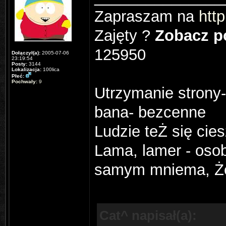
Zapraszam na
http
Zajęty ?
Zobacz po
125950
Dołączył(a):
2005-07-06
23:19:54
Posty:
3144
Lokalizacja:
100lica
Płeć:
Pochwały:
9
Utrzymanie strony-
bana- bezcenne
Ludzie teŻ się cie
Lama, lamer - osobn
samym mniema, Że 
Cat^ napisał(a):