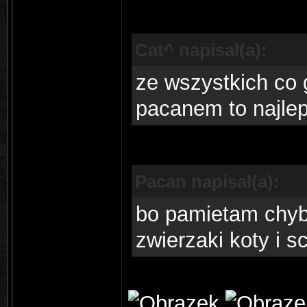
Cat^ napisał(a):
ze wszystkich co 
pacanem to najlep
Pacan napisał(a):
bo pamietam chyba
zwierzaki koty i s