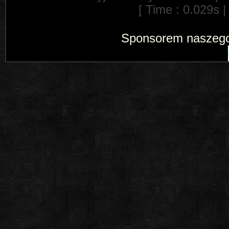
[ Time : 0.029s |
Sponsorem naszego 