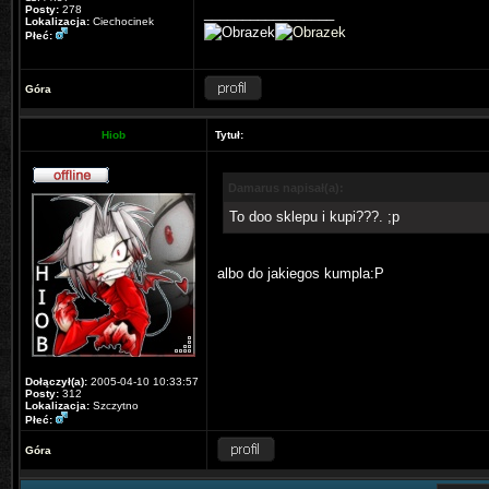
Posty:
278
_________________
Lokalizacja:
Ciechocinek
Płeć:
Góra
Hiob
Tytuł:
Damarus napisał(a):
To doo sklepu i kupi???. ;p
albo do jakiegos kumpla:P
Dołączył(a):
2005-04-10 10:33:57
Posty:
312
Lokalizacja:
Szczytno
Płeć:
Góra