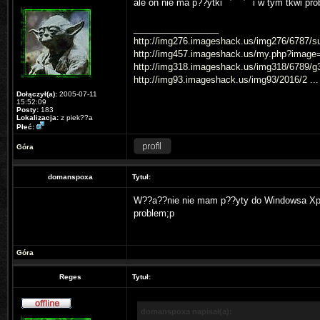
ale on nie ma p??ytki
i w tym tkwi pr
_________________
http://img276.imageshack.us/img276/6787/su
http://img457.imageshack.us/my.php?image
http://img318.imageshack.us/img318/6789/g3
http://img93.imageshack.us/img93/2016/2 ...
Dołączył(a):
2005-07-11
15:52:09
Posty:
183
Lokalizacja:
z piek??a
Płeć:
Góra
domanspoxa
Tytuł:
W??a??nie nie mam p??yty do Windowsa Xp 
problem;p
Góra
Reges
Tytuł:
domanspoxa napisał(a):