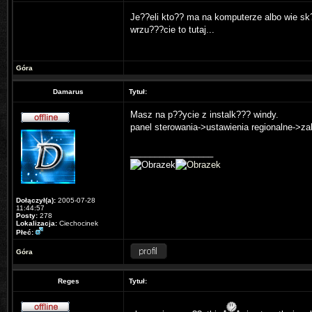
Je??eli kto?? ma na komputerze albo wie 
wrzu???cie to tutaj...
Góra
Damarus
Tytuł:
Masz na p??ycie z instalk??? windy.
panel sterowania->ustawienia regionalne->za
_________________
Dołączył(a):
2005-07-28
11:44:57
Posty:
278
Lokalizacja:
Ciechocinek
Płeć:
Góra
Reges
Tytuł: