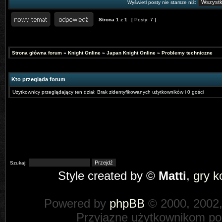
Wyświetl posty nie starsze niż:
Strona
1
z
1
[ Posty: 7 ]
Strona główna forum
»
Knight Online
»
Japan Knight Online
»
Problemy techniczne
Kto przegląda forum
Użytkownicy przeglądający ten dział: Brak zidentyfikowanych użytkowników i 0 gości
Szukaj:
Style created by ©
Matti
,
gry 
Powered by
phpBB
© 2000, 2002
Przyjazne użytkownikom po