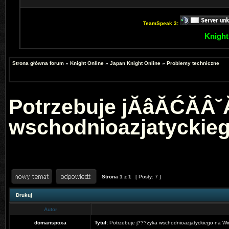
TeamSpeak 3:
Knight
Strona główna forum
»
Knight Online
»
Japan Knight Online
»
Problemy techniczne
Potrzebuje jĂâĂĆĂÂ
wschodnioazjatyckie
Strona
1
z
1
[ Posty: 7 ]
Drukuj
Autor
domanspoxa
Tytuł:
Potrzebuje j???zyka wschodnioazjatyckiego na W