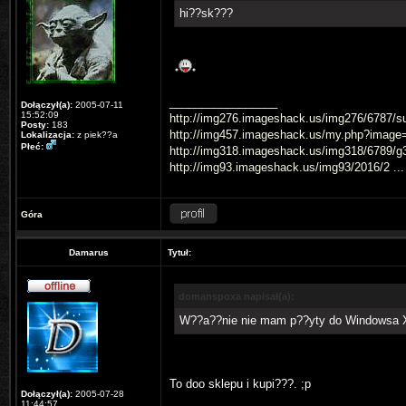
hi??sk???
_________________
Dołączył(a):
2005-07-11
15:52:09
http://img276.imageshack.us/img276/6787/su
Posty:
183
http://img457.imageshack.us/my.php?image
Lokalizacja:
z piek??a
Płeć:
http://img318.imageshack.us/img318/6789/g3
http://img93.imageshack.us/img93/2016/2 ...
Góra
Damarus
Tytuł:
domanspoxa napisał(a):
W??a??nie nie mam p??yty do Windowsa 
To doo sklepu i kupi???. ;p
Dołączył(a):
2005-07-28
11:44:57