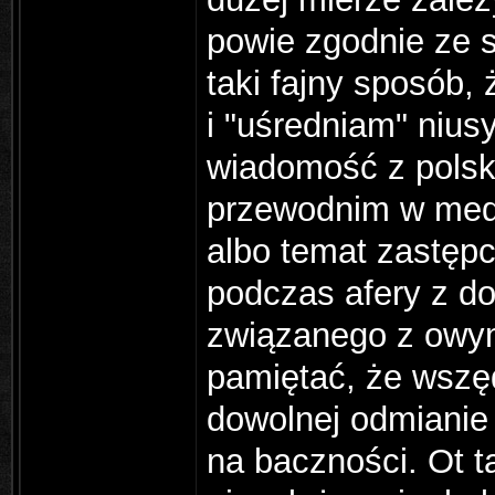
powie zgodnie ze 
taki fajny sposób,
i "uśredniam" nius
wiadomość z polski
przewodnim w medi
albo temat zastęp
podczas afery z do
związanego z owym
pamiętać, że wszęd
dowolnej odmianie 
na baczności. Ot t