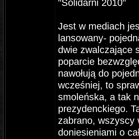
"Solidarni 2010"
Jest w mediach je
lansowany- pojedn
dwie zwalczające s
poparcie bezwzględn
nawołują do pojedn
wcześniej, to spra
smoleńska, a tak 
prezydenckiego. Ta
zabrano, wszyscy 
doniesieniami o ca