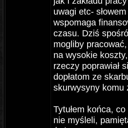
jak i zakładu prac
uwagi etc- słowem 
wspomaga finansow
czasu. Dziś spośró
mogliby pracować, 
na wysokie koszty,
rzeczy poprawiał s
dopłatom ze skarbu
skurwysyny komu z
Tytułem końca, co b
nie myśleli, pamięt