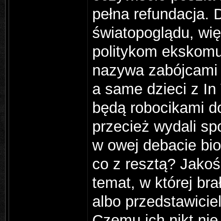
pełna refundacja. 
światopoglądu, wię
politykom ekskomun
nazywa zabójcami i
a same dzieci z In 
będą robocikami do
przecież wydali sp
w owej debacie bior
co z resztą? Jakoś
temat, w której brał
albo przedstawiciel
Czemu ich nikt nie