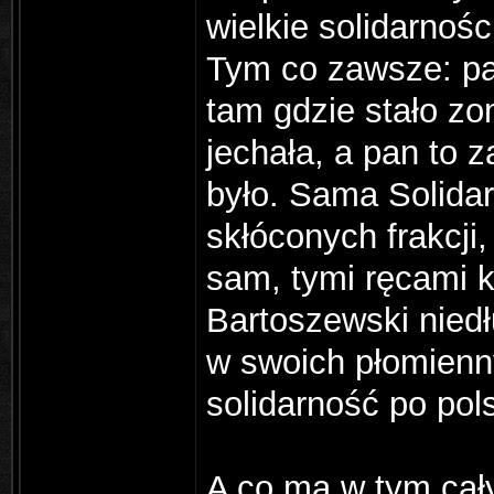
wielkie solidarnoś
Tym co zawsze: pan
tam gdzie stało z
jechała, a pan to 
było. Sama Solidar
skłóconych frakcji
sam, tymi ręcami 
Bartoszewski niedł
w swoich płomienn
solidarność po pols
A co ma w tym cał