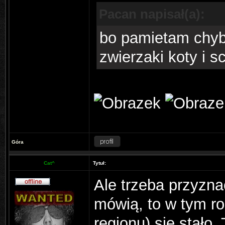
Pacan napisał(a):
bo pamietam chyba
zwierzaki koty i s
Góra
Cat^
Tytuł:
Ale trzeba przyzna
mówią, to w tym r
regionu) się stało.