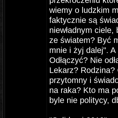
przekroczeniu któr
wiemy o ludzkim mó
faktycznie są świa
niewładnym ciele,
ze światem? Być m
mnie i żyj dalej". 
Odłączyć? Nie od
Lekarz? Rodzina? O
przytomny i świad
na raka? Kto ma p
byle nie politycy, 