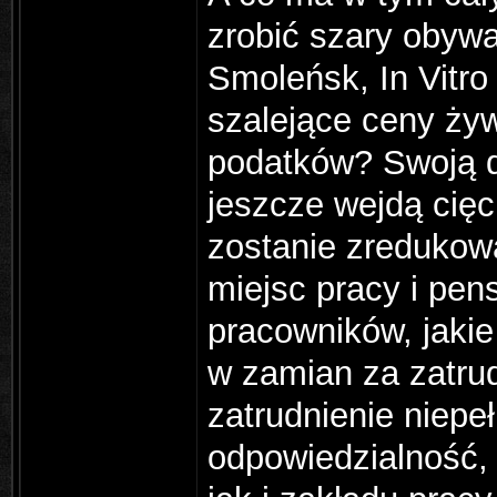
zrobić szary obywa
Smoleńsk, In Vitro 
szalejące ceny żyw
podatków? Swoją dr
jeszcze wejdą cię
zostanie zredukow
miejsc pracy i pen
pracowników, jaki
w zamian za zatru
zatrudnienie niepe
odpowiedzialność,