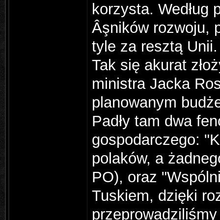
korzysta. Według 
Âşników rozwoju, 
tyle za resztą Unii
Tak się akurat zło
ministra Jacka Ro
planowanym budżec
Padły tam dwa fen
gospodarczego: "K
polaków, a żadnego
PO), oraz "Wspól
Tuskiem, dzięki r
przeprowadziliśmy 