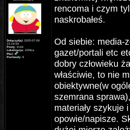
rencoma i czym tyl
naskrobałeś.
Od siebie: media-z
Dołączył(a):
2005-07-06
23:19:54
Posty:
3144
gazet/portali etc e
Lokalizacja:
100lica
Płeć:
Pochwały:
9
dobry człowieku ż
właściwie, to nie 
obiektywne(w ogól
szemrana sprawa), 
materiały szykuje 
opowie/napisze. S
dużej mierze zależ