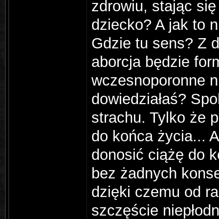
zdrowiu, stając s
dziecko? A jak to 
Gdzie tu sens? Z dr
aborcja będzie for
wczesnoporonne nie
dowiedziałaś? Spok
strachu. Tylko że
do końca życia... A
donosić ciążę do k
bez żadnych konse
dzięki czemu od ra
szczęście niepłod