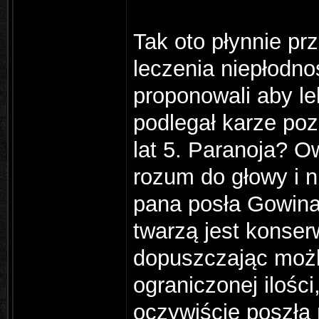
Tak oto płynnie pr
leczenia niepłodno
proponowali aby le
podlegał karze poz
lat 5. Paranoja? O
rozum do głowy i n
pana posła Gowina (
twarzą jest konser
dopuszczając możl
ograniczonej ilośc
oczywiście poszła n