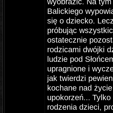
wyobrazić. Na tym
Balickiego wypowiad
się o dziecko. Lecz
próbując wszystki
ostatecznie pozosta
rodzicami dwójki d
ludzie pod Słońcem.
upragnione i wycz
jak twierdzi pewie
kochane nad życie.
upokorzeń... Tylk
rodzenia dzieci, p