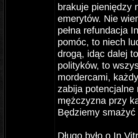
brakuje pieniędzy 
emerytów. Nie wie
pełna refundacja In
pomóc, to niech l
drogą, idąc dalej t
polityków, to wsz
mordercami, każdy
zabija potencjalne
mężczyzna przy każ
Będziemy smażyć s
Długo było o In Vit