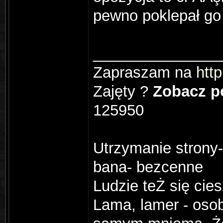
pewno poklepał go
_______________
Zapraszam na
http
Zajęty ?
Zobacz po
125950
Utrzymanie strony-
bana- bezcenne
Ludzie teŻ się cie
Lama, lamer - osobn