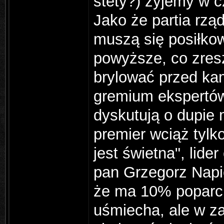
stety?) żyjemy w c
Jako że partia rząd
muszą się posiłkow
powyższe, co zresz
brylować przed kam
gremium ekspertów
dyskutują o dupie 
premier wciąż tylk
jest świetna", lider
pan Grzegorz Napie
że ma 10% poparci
uśmiecha, ale w z