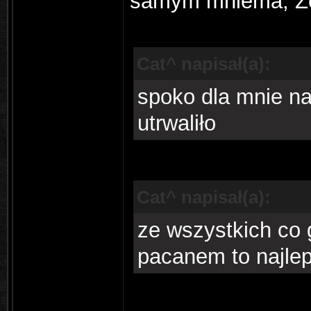
samym mniema, Że 
Cat^ napisał(a):
spoko dla mnie na
utrwaliło
Cat^ napisał(a):
ze wszystkich co 
pacanem to najlep