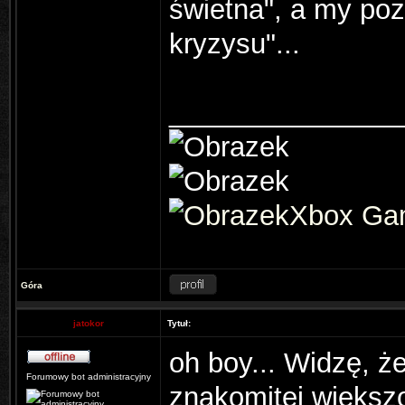
świetna", a my po
kryzysu"...
_______________
Xbox Ga
Góra
jatokor
Tytuł:
oh boy... Widzę, 
Forumowy bot administracyjny
znakomitej większ