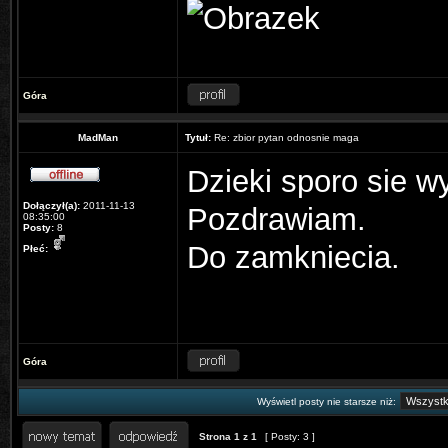
Góra
MadMan
Tytuł:
Re: zbior pytan odnosnie maga
Dzieki sporo sie wy
Dołączył(a):
2011-11-13
Pozdrawiam.
08:35:00
Posty:
8
Do zamkniecia.
Płeć:
Góra
Wyświetl posty nie starsze niż:
Strona
1
z
1
[ Posty: 3 ]