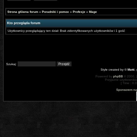
Strona główna forum
»
Poradniki i pomoc
»
Profesje
»
Mage
Kto przegląda forum
Użytkownicy przeglądający ten dział: Brak zidentyfikowanych użytkowników i 1 gość
Szukaj:
Style created by ©
Matti
,
Powered by
phpBB
© 2000, 
Przyjazne użytkowniko
[ Time : 0.0
Sponsorem nas