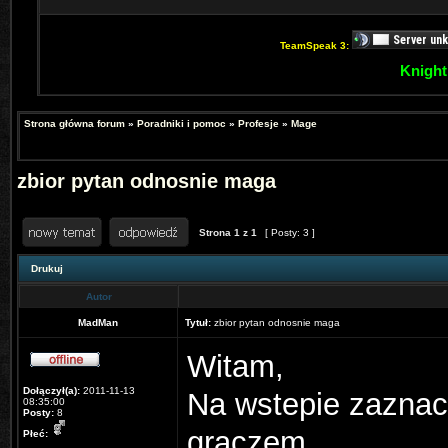
TeamSpeak 3:
Knight
Strona główna forum
»
Poradniki i pomoc
»
Profesje
»
Mage
zbior pytan odnosnie maga
Strona
1
z
1
[ Posty: 3 ]
Drukuj
Autor
MadMan
Tytuł:
zbior pytan odnosnie maga
Witam,
Dołączył(a):
2011-11-13
Na wstepie zaznac
08:35:00
Posty:
8
graczem.
Płeć: