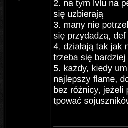
2. na tym lvlu na 
się uzbierają
3. many nie potrze
się przydadzą, def
4. działają tak ja
trzeba się bardzie
5. każdy, kiedy u
najlepszy flame, d
bez różnicy, jeżeli
tpować sojusznikó
_______________