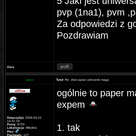
5 Jaki jest uniwer
pvp (1na1), pvm ,pa
Za odpowiedzi z go
Pozdrawiam
Góra
peyo
Tytuł:
Re: zbior pytan odnosnie maga
ogólnie to paper m
expem
Dołączył(a):
2006-04-22
14:31:19
1. tak
Posty:
8750
Lokalizacja:
Mikołów
Płeć:
Pochwały:
127